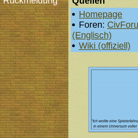
Rückmeldung
Quellen
Homepage
Foren:
CivFor
(Englisch)
Wiki (offiziell)
"Ich wollte eine Spielerfa
in einem Universum voller 