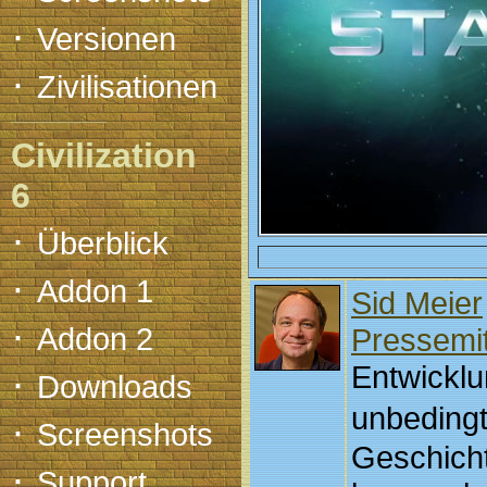
·
Versionen
·
Zivilisationen
Civilization
6
·
Überblick
·
Addon 1
Sid Meier
·
Addon 2
Pressemit
Entwickl
·
Downloads
unbedingt
·
Screenshots
Geschich
·
Support