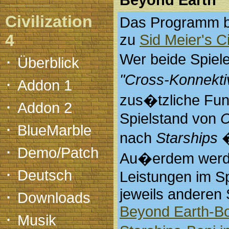
Civilization
Das Programm bes
4
zu
Sid Meier's C
·
Wer beide Spiele
Überblick
"Cross-Konnekti
·
Addon 1
zus�tzliche Fun
·
Addon 2
Spielstand von
C
·
BlueMarble
nach
Starships
�
·
Demo/Patch
Au�erdem werd
·
Deutsch
Leistungen im Sp
·
jeweils anderen S
Downloads
Beyond Earth-Bon
·
Musik