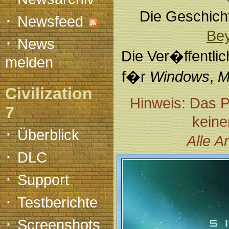
Die Geschich
·
Newsfeed
Bey
·
News
Die Ver�ffentli
melden
f�r
Windows
,
M
Civilization
Hinweis: Das 
7
keine
·
Überblick
Alle 
·
DLC
·
Support
·
Testberichte
·
Screenshots