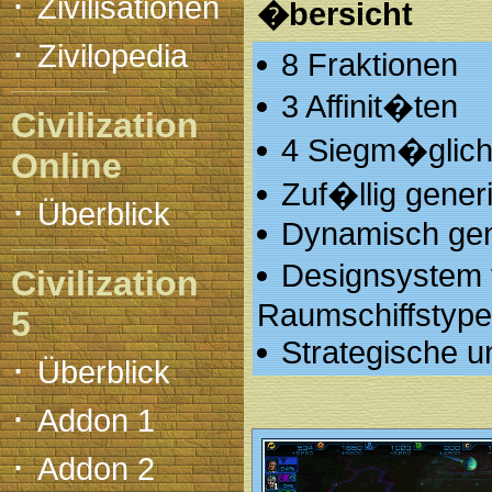
·
Zivilisationen
�bersicht
·
Zivilopedia
8 Fraktionen
3 Affinit�ten
Civilization
4 Siegm�glich
Online
Zuf�llig gener
·
Überblick
Dynamisch gen
Designsystem 
Civilization
Raumschiffstyp
5
Strategische u
·
Überblick
·
Addon 1
·
Addon 2