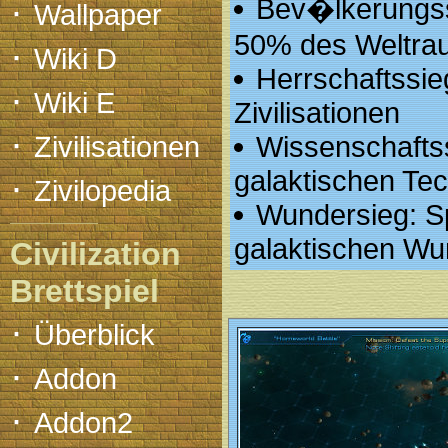
·
Bev�lkerungss
Wallpaper
50% des Weltra
·
Wiki D
Herrschaftssie
·
Wiki E
Zivilisationen
·
Zivilisationen
Wissenschaftss
galaktischen Te
·
Zivilopedia
Wundersieg: Sp
galaktischen Wu
Civilization
Brettspiel
·
Überblick
·
Addon
·
Addon2