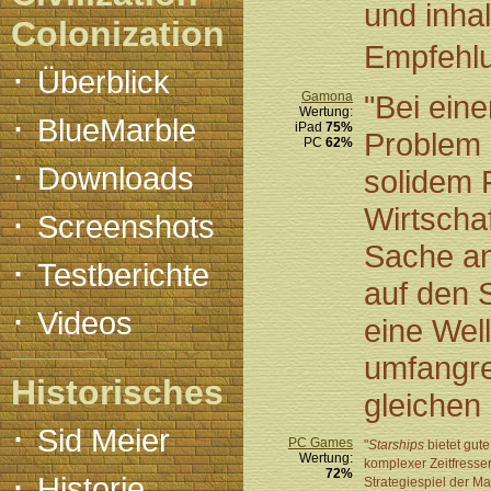
und inha
Colonization
Empfehlu
·
Überblick
Gamona
"Bei ein
·
Wertung:
BlueMarble
iPad
75%
Problem m
PC
62%
·
Downloads
solidem 
·
Wirtscha
Screenshots
Sache an
·
Testberichte
auf den 
·
Videos
eine Wel
umfangre
Historisches
gleichen
·
Sid Meier
PC Games
"
Starships
bietet gute
Wertung:
komplexer Zeitfresse
·
72%
Historie
Strategiespiel der M