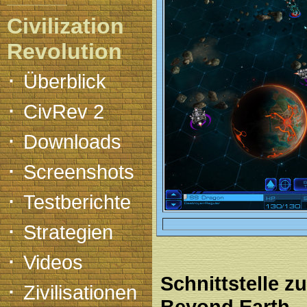
Civilization
Revolution
·
Überblick
·
CivRev 2
·
Downloads
·
Screenshots
·
Testberichte
·
Strategien
·
Videos
Schnittstelle zu
·
Zivilisationen
Beyond Earth