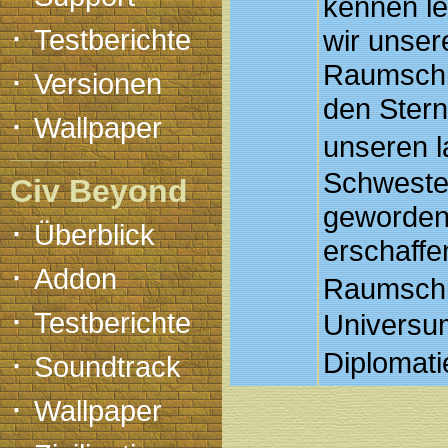
kennen l
·
Testberichte
wir unser
Raumschif
·
Versionen
den Stern
·
Wallpaper
unseren 
Schweste
Civ Beyond
geworden?
·
Überblick
erschaffe
·
Addon
Raumschi
·
Testberichte
Universum
·
Diplomati
Soundtrack
·
Wallpaper