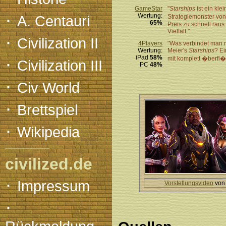
GameStar
"
Starships
ist ein kle
·
Wertung:
A. Centauri
Strategiemonster v
65%
Preis zu schnell raus
Vielfalt."
·
Civilization II
4Players
"Was verbindet man 
Wertung:
Meier's
Starships
? Ei
·
iPad
58%
mit komplett �berfl
Civilization III
PC
48%
·
Civ World
·
Brettspiel
·
Wikipedia
civilized.de
·
Impressum
Vorstellungsvideo
vo
·