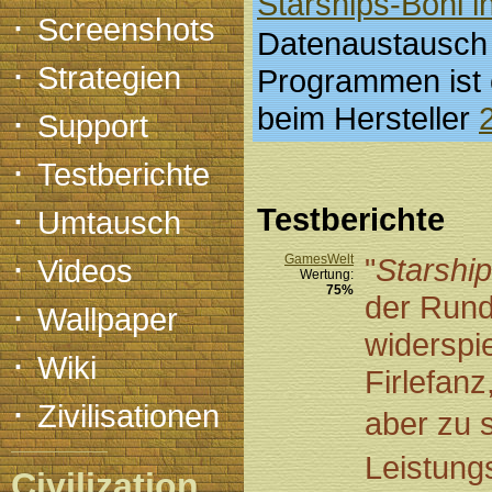
Starships-Boni i
·
Screenshots
Datenaustausch
·
Strategien
Programmen ist
·
beim Hersteller
Support
·
Testberichte
·
Testberichte
Umtausch
·
GamesWelt
"
Starshi
Videos
Wertung:
75%
der Rund
·
Wallpaper
widerspi
·
Wiki
Firlefan
·
Zivilisationen
aber zu 
Leistungs
Civilization