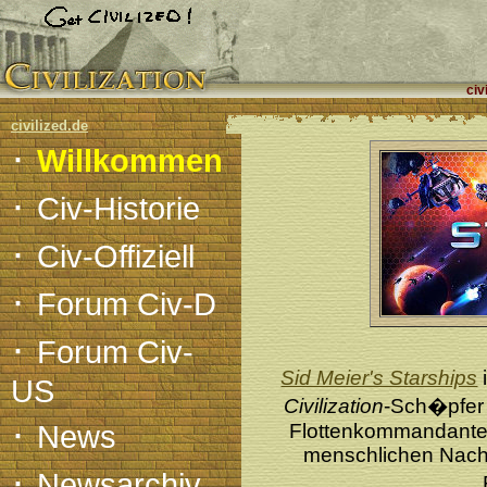
civ
civilized.de
·
Willkommen
·
Civ-Historie
·
Civ-Offiziell
·
Forum Civ-D
·
Forum Civ-
Sid Meier's Starships
US
Civilization
-Sch�pfe
·
News
Flottenkommandante
menschlichen Nach
·
Newsarchiv