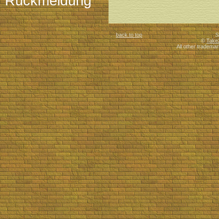
Rückmeldung
back to top
S
©
Take
All other trademar