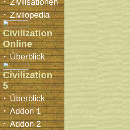
·
Zivilisationen
·
Zivilopedia
Civilization
Online
·
Überblick
Civilization
5
·
Überblick
·
Addon 1
·
Addon 2