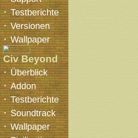
·
Testberichte
·
Versionen
·
Wallpaper
Civ Beyond
·
Überblick
·
Addon
·
Testberichte
·
Soundtrack
·
Wallpaper