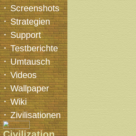
·
Screenshots
·
Strategien
·
Support
·
Testberichte
·
Umtausch
·
Videos
·
Wallpaper
·
Wiki
·
Zivilisationen
Civilization