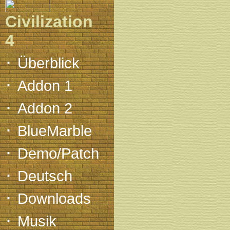
Civilization
4
·
Überblick
·
Addon 1
·
Addon 2
·
BlueMarble
·
Demo/Patch
·
Deutsch
·
Downloads
·
Musik