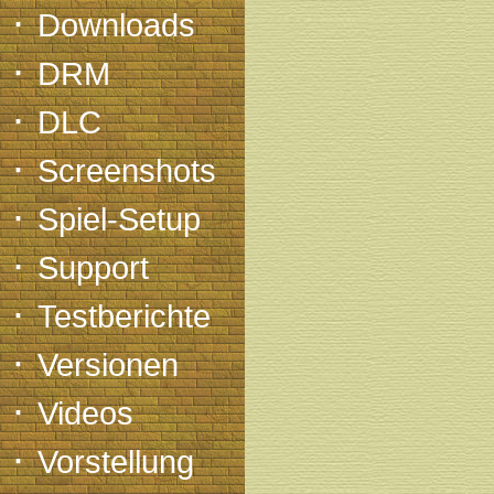
·
Downloads
·
DRM
·
DLC
·
Screenshots
·
Spiel-Setup
·
Support
·
Testberichte
·
Versionen
·
Videos
·
Vorstellung