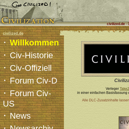
civilized.de
- 
civilized.de
·
Willkommen
·
Civ-Historie
·
Civ-Offiziell
·
Forum Civ-D
Civiliz
·
Verleger
Take
Forum Civ-
in einer einfachen Basisfassung 
Alle DLC-Zusatzinhalte lasse
US
·
News
·
Newsarchiv