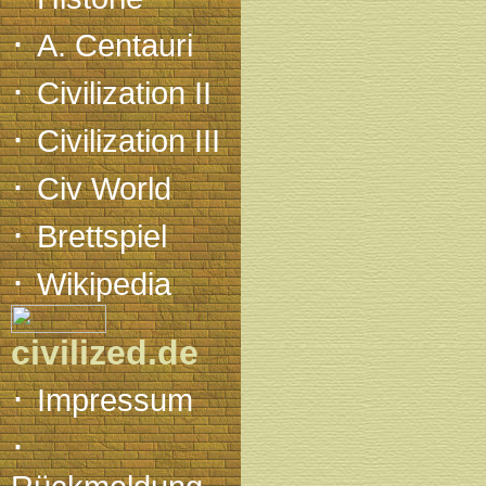
·
A. Centauri
·
Civilization II
·
Civilization III
·
Civ World
·
Brettspiel
·
Wikipedia
civilized.de
·
Impressum
·