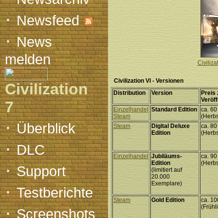
·
Newsfeed
·
News
melden
Civiliza
Civilization VI - Versionen
Civilization
Distribution
Version
Preis 
Veröff
7
Einzelhandel
Standard Edition
ca. 6
Steam
(Herbs
·
Überblick
Steam
Digital Deluxe
ca. 8
Edition
(Herbs
·
DLC
Einzelhandel
Jubiläums-
ca. 9
·
Edition
(Herbs
Support
(limitiert auf
20.000
Exemplare)
·
Testberichte
Steam
Gold Edition
ca. 1
·
(Frühl
Screenshots