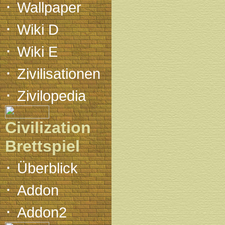
·
Wallpaper
·
Wiki D
·
Wiki E
·
Zivilisationen
·
Zivilopedia
Civilization
Brettspiel
·
Überblick
·
Addon
·
Addon2