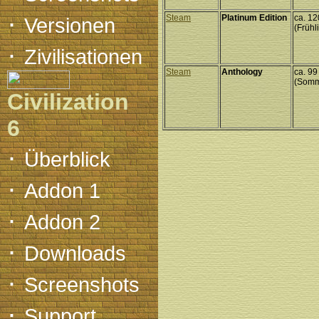
·
Steam
Platinum Edition
ca. 1
Versionen
(Frühl
·
Zivilisationen
Steam
Anthology
ca. 9
(Somm
Civilization
6
·
Überblick
·
Addon 1
·
Addon 2
·
Downloads
·
Screenshots
·
Support