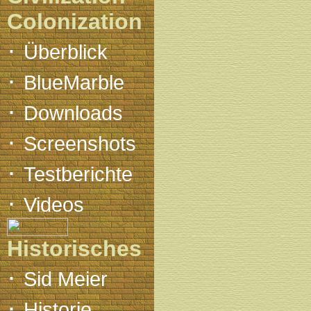
Colonization
·
Überblick
·
BlueMarble
·
Downloads
·
Screenshots
·
Testberichte
·
Videos
Historisches
·
Sid Meier
·
Historie