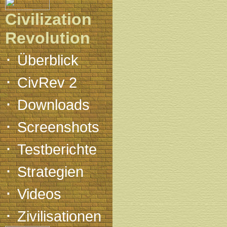
Civilization
Revolution
·
Überblick
·
CivRev 2
·
Downloads
·
Screenshots
·
Testberichte
·
Strategien
·
Videos
·
Zivilisationen