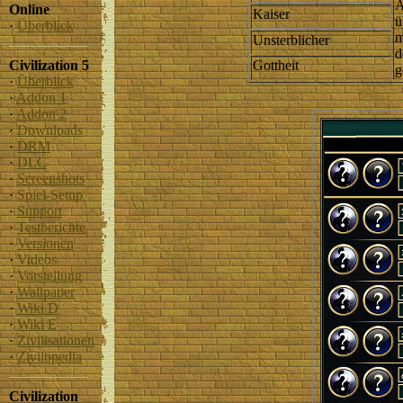
A
Online
Kaiser
ü
·
Überblick
m
Unsterblicher
d
Civilization 5
Gottheit
g
·
Überblick
·
Addon 1
·
Addon 2
·
Downloads
·
DRM
·
DLC
·
Screenshots
·
Spiel-Setup
·
Support
·
Testberichte
·
Versionen
·
Videos
·
Vorstellung
·
Wallpaper
·
Wiki D
·
Wiki E
·
Zivilisationen
·
Zivilopedia
Civilization