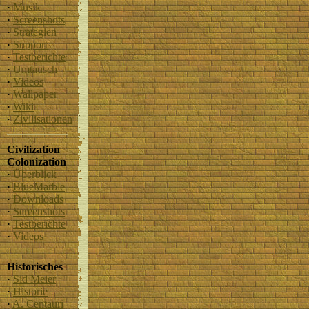
·
Musik
·
Screenshots
·
Strategien
·
Support
·
Testberichte
·
Umtausch
·
Videos
·
Wallpaper
·
Wiki
·
Zivilisationen
Civilization
Colonization
·
Überblick
·
BlueMarble
·
Downloads
·
Screenshots
·
Testberichte
·
Videos
Historisches
·
Sid Meier
·
Historie
·
A. Centauri