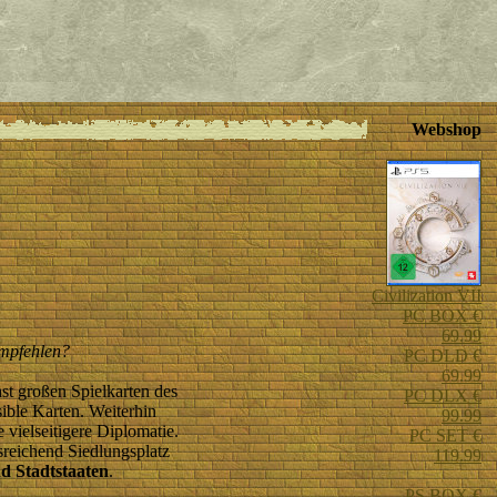
Webshop
Civilization VII
PC BOX €
69.99
empfehlen?
PC DLD €
69.99
st großen Spielkarten des
PC DLX €
ible Karten. Weiterhin
99.99
 vielseitigere Diplomatie.
PC SET €
sreichend Siedlungsplatz
119.99
und Stadtstaaten
.
PS BOX €