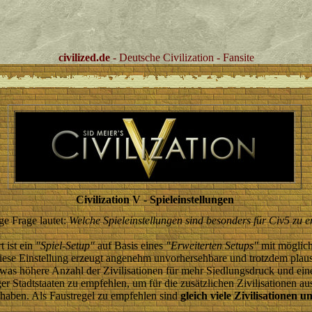
civilized.de
- Deutsche Civilization - Fansite
Civilization V - Spieleinstellungen
ge Frage lautet:
Welche Spieleinstellungen sind besonders für Civ5 zu 
 ist ein
"Spiel-Setup"
auf Basis eines
"Erweiterten Setups"
mit möglich
iese Einstellung erzeugt angenehm unvorhersehbare und trotzdem plaus
twas höhere Anzahl der Zivilisationen für mehr Siedlungsdruck und eine
 Stadtstaaten zu empfehlen, um für die zusätzlichen Zivilisationen au
 haben. Als Faustregel zu empfehlen sind
gleich viele Zivilisationen 