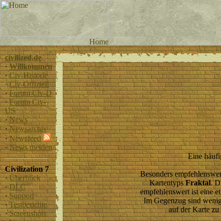
civilized.de
·
Willkommen
·
Civ-Historie
·
Civ-Offiziell
·
Forum Civ-D
·
Forum Civ-
US
·
News
·
Newsarchiv
·
Newsfeed
·
News melden
Eine häufi
Civilization 7
Besonders empfehlenswert
·
Überblick
Kartentyps
Fraktal
. D
·
DLC
empfehlenswert ist eine e
·
Support
Im Gegenzug sind weniger
·
Testberichte
auf der Karte zu
·
Screenshots