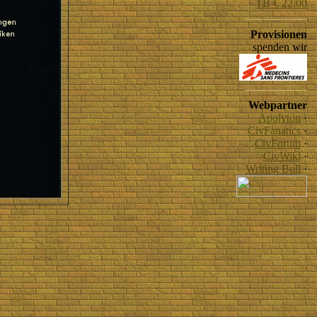
TB € 22.00
Provisionen
spenden wir
Webpartner
Apolyton
·
CivFanatics
·
CivForum
·
CivWiki
·
Writing Bull
·