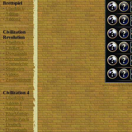
Brettspiel
·
Überblick
·
Addon
·
Addon2
Civilization
Revolution
·
Überblick
·
CivRev 2
·
Downloads
·
Screenshots
·
Testberichte
·
Strategien
·
Videos
·
Zivilisationen
Civilization 4
·
Überblick
·
Addon 1
·
Addon 2
·
BlueMarble
·
Demo/Patch
·
Deutsch
·
Downloads