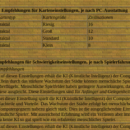
Empfehlungen für Karteneinstellungen, je nach PC-Ausstattung
artentyp
Kartengröße
Zivilisationen
raktal
Riesig
16
raktal
Groß
12
raktal
Standard
10
raktal
Klein
8
pfehlungen für Schwierigkeitseinstellungen, je nach Spielerfahru
mpfehlungen
uf diesen Einstellungen erhält die KI (Künstliche Intelligenz) der Com
llein durch das stärkere Wachstum der Städte können menschliche Spie
berflügeln. Menschliche Spielfehler haben geringere Auswirkungen, d
iese ausgleicht. Diese Einstellungen sind für
Anfänger und Gelegenheits
ei dieser Einstellung spielt die KI (Künstliche Intelligenz) der Compu
achteile und Vorteile. Das Wachstum der Städte erfolgt bei menschlich
omputergegnern nahezu gleich stark. Dies ist die ausgeglichendste Eins
riedliche Spieler
. Mit ausreichend Erfahrung wird ein Verlieren aber im
a keine KI so gut spielt wie ein erfahrener menschlicher Spieler.
uf diesen Einstellungen erhält die KI (Künstliche Intelligenz) der Com