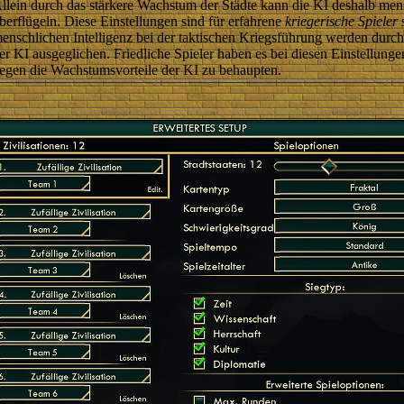
llein durch das stärkere Wachstum der Städte kann die KI deshalb men
berflügeln. Diese Einstellungen sind für erfahrene
kriegerische Spieler
s
enschlichen Intelligenz bei der taktischen Kriegsführung werden durc
er KI ausgeglichen. Friedliche Spieler haben es bei diesen Einstellung
egen die Wachstumsvorteile der KI zu behaupten.