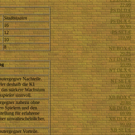
22.99
PS DLD €
69.99
Stadtstaaten
PS DLX €
16
99.99
PS SET €
12
119.99
10
8
NT BOX €
29.75
NT DLD €
ng
59.99
NT DLX €
89.99
putergegner Nachteile.
NT SET €
ler deshalb die KI
109.99
a das stärkere Wachstum
spieler
sinnvoll.
XB BOX €
tergegner nahezu ohne
29.88
en Spielern und den
XB DLD €
tellung für erfahrene
69.99
mer unwahrscheinlicher,
XB DLX €
99.99
XB SET €
putergegner Vorteile.