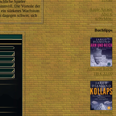
119.99
schliche Spieler
innvoll. Die Vorteile der
Apple Arcade
h ein stärkeres Wachstum
Abo: €
en dagegen schwer, sich
6.99/Mon.
Buchtipps
Arm und Reich
TB € 22.00
Kollaps