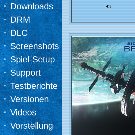
·
Downloads
4:3
·
DRM
·
DLC
·
Screenshots
·
Spiel-Setup
·
Support
·
Testberichte
·
Versionen
·
Videos
·
Vorstellung