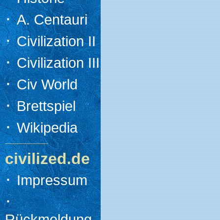
·
A. Centauri
·
Civilization II
·
Civilization III
·
Civ World
·
Brettspiel
·
Wikipedia
civilized.de
·
Impressum
·
Rückmeldung