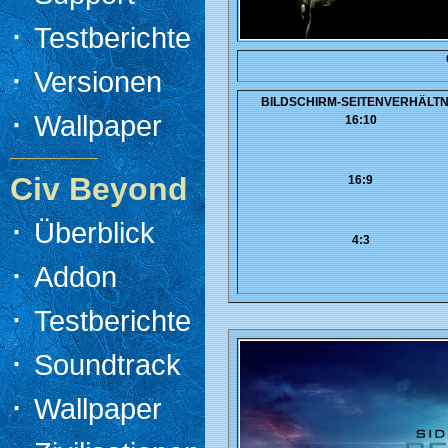
·
Testberichte
·
Versionen
BILDSCHIRM-SEITENVERHÄLTN
·
Wallpaper
16:10
Civ Beyond
16:9
·
Überblick
4:3
·
Addon
·
Testberichte
·
Soundtrack
·
Wallpaper