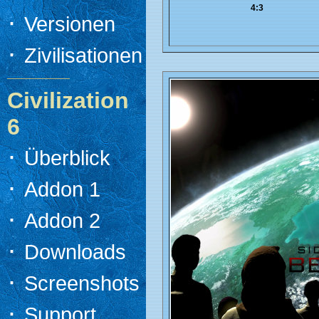
4:3
·
Versionen
·
Zivilisationen
Civilization
6
·
Überblick
·
Addon 1
·
Addon 2
·
Downloads
·
Screenshots
·
Support