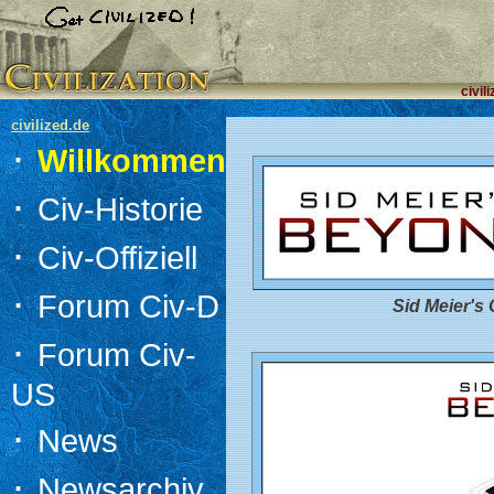
civil
civilized.de
·
Willkommen
·
Civ-Historie
·
Civ-Offiziell
·
Forum Civ-D
Sid Meier's 
·
Forum Civ-
US
·
News
·
Newsarchiv