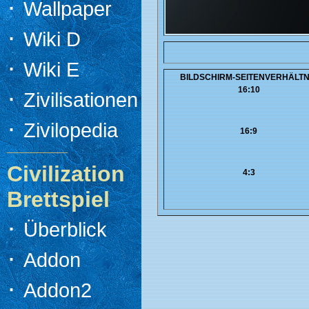
·
Wallpaper
·
Wiki D
·
Wiki E
BILDSCHIRM-SEITENVERHÄLTN
·
16:10
Zivilisationen
·
Zivilopedia
16:9
Civilization
4:3
Brettspiel
·
Überblick
·
Addon
·
Addon2