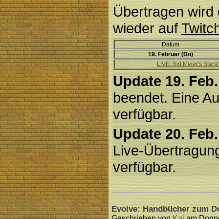
Übertragen wird 
wieder auf
Twitc
Datum
19. Februar (Do)
LIVE: Sid Meier's Stars
Update 19. Feb.
beendet. Eine Au
verfügbar.
Update 20. Feb.
Live-Übertragung
verfügbar.
Evolve: Handbücher zum Do
Geschrieben von
Kai
am Donner