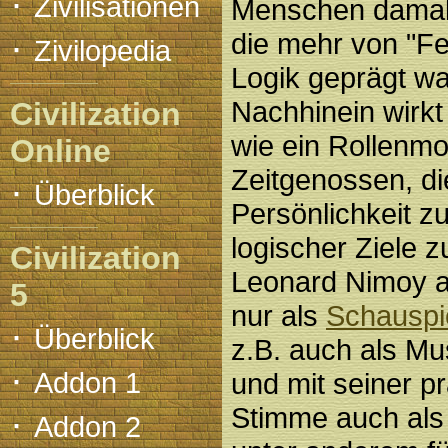
·
Zivilisationen
Menschen damals 
·
die mehr von "Fe
Zivilopedia
Logik geprägt wa
Nachhinein wirk
Civilization
wie ein Rollenm
Online
Zeitgenossen, di
·
Überblick
Persönlichkeit z
logischer Ziele z
Civilization
Leonard Nimoy ar
5
nur als
Schauspi
·
Überblick
z.B. auch als Mu
·
Addon 1
und mit seiner p
Stimme auch al
·
Addon 2