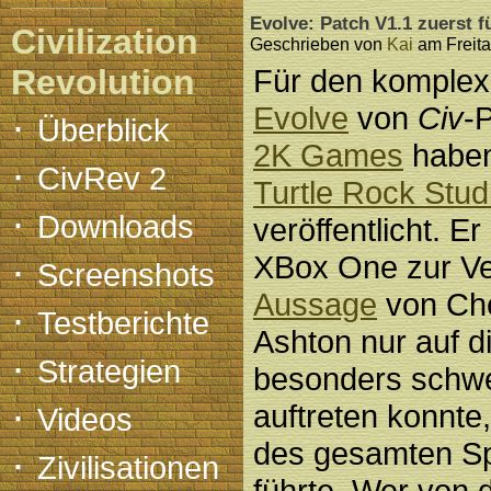
Evolve: Patch V1.1 zuerst f
Civilization
Geschrieben von
Kai
am Freita
Revolution
Für den komplexe
Evolve
von
Civ
-
·
Überblick
2K Games
haben
·
CivRev 2
Turtle Rock Stud
·
Downloads
veröffentlicht. Er
·
XBox One zur Ve
Screenshots
Aussage
von Che
·
Testberichte
Ashton nur auf di
·
Strategien
besonders schwe
·
auftreten konnte
Videos
des gesamten Spi
·
Zivilisationen
führte. Wer von 