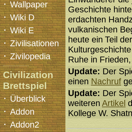
·
Wallpaper
Geschichte hint
·
Wiki D
erdachten Handz
·
vulkanischen Be
Wiki E
heute ein Teil de
·
Zivilisationen
Kulturgeschichte 
·
Zivilopedia
Ruhe in Frieden,
Update:
Der Spi
Civilization
einen
Nachruf
ge
Brettspiel
Update:
Der Spie
·
Überblick
weiteren
Artikel
d
·
Addon
Kollege W. Shatn
·
Addon2