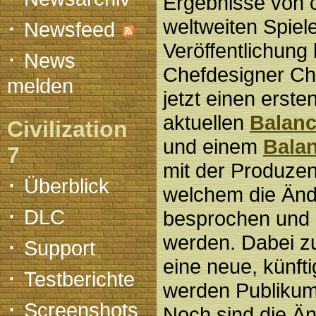
Ergebnisse von c
·
weltweiten Spiele
Newsfeed
Veröffentlichung 
·
News
Chefdesigner Chr
melden
jetzt einen erste
aktuellen
Balanc
Civilization
und einem
Bala
7
mit der Produzen
·
Überblick
welchem die Än
·
DLC
besprochen und i
·
werden. Dabei zu
Support
eine neue, künft
·
Testberichte
werden Publikums
·
Screenshots
Noch sind die Ä