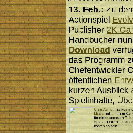
13. Feb.:
Zu dem
Actionspiel
Evol
Publisher
2K Ga
Handbücher nun
Download
verfü
das Programm zu
Chefentwickler C
öffentlichen
Entw
kurzen Ausblick 
Spielinhalte, Üb
Chris Ashton:
Es kommen
Modus
mit eigenen Kart
für einen sechsten Teil
Spieler. Hoffentlich auc
kostenlos sein.