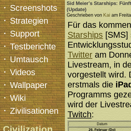
Sid Meier's Starships: Fünf
·
Screenshots
(Update)
Geschrieben von
Kai
am Freita
·
Strategien
Für das komme
·
Support
Starships
[SMS] 
·
Entwicklungsstu
Testberichte
Twitter
am Donner
·
Umtausch
Livestream, in d
·
Videos
vorgestellt wird.
·
erstmals die
iPa
Wallpaper
Programms gezei
·
Wiki
wird der Livestr
·
Zivilisationen
Twitch
:
Datum
Civilization
26. Februar (Do)