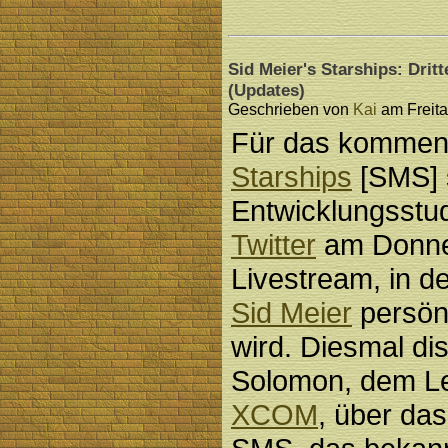
Sid Meier's Starships: Drit
(Updates)
Geschrieben von
Kai
am Freita
Für das komme
Starships
[SMS] 
Entwicklungsstu
Twitter
am Donner
Livestream, in d
Sid Meier
persönl
wird. Diesmal dis
Solomon, dem L
XCOM
, über da