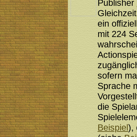
Publisher
Gleichzeit
ein offizie
mit 224 Se
wahrschei
Actionspi
zugänglic
sofern ma
Sprache m
Vorgestell
die Spiela
Spielelem
Beispiel
),