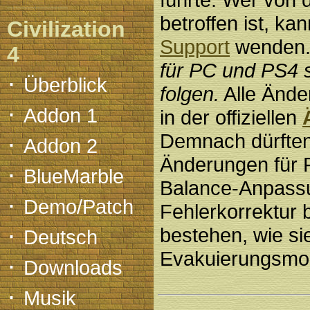
betroffen ist, ka
Civilization
Support
wenden
4
für PC und PS4 s
·
Überblick
folgen.
Alle Ände
·
Addon 1
in der offiziellen
·
Demnach dürften 
Addon 2
Änderungen für
·
BlueMarble
Balance-Anpassu
·
Demo/Patch
Fehlerkorrektur 
·
bestehen, wie si
Deutsch
Evakuierungsmod
·
Downloads
·
Musik