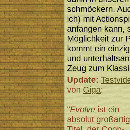
schmöckern. Auc
ich) mit Actionsp
anfangen kann, s
Möglichkeit zur P
kommt ein einziga
und unterhaltsam
Zeug zum Klassik
Update:
Testvid
von
Giga
:
"
Evolve
ist ein
absolut großarti
Titel, der Coop-