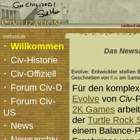
civilized.d
civilized.de
·
Willkommen
Das Newsar
·
Civ-Historie
·
Civ-Offiziell
Evolve: Entwickler stellen
Geschrieben von
Kai
am Samsta
·
Forum Civ-D
Für den komplexe
·
Evolve
von
Civ
-
Forum Civ-
2K Games
arbeit
US
der
Turtle Rock 
·
News
einem Balance-Pa
·
Newsarchiv