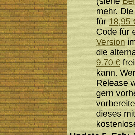
(siehe
Bei
mehr. Die
für
18,95 
Code für 
Version
im
die alterna
9.70 €
fre
kann. Wer
Release w
gern vorh
vorbereit
dieses mi
kostenlo