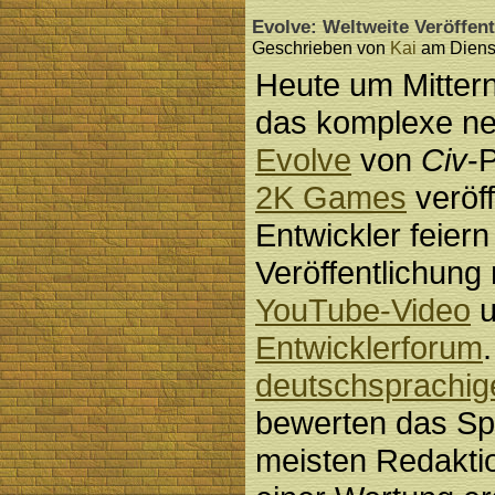
Evolve: Weltweite Veröffen
Geschrieben von
Kai
am Dienst
Heute um Mitterna
das komplexe ne
Evolve
von
Civ
-
2K Games
veröff
Entwickler feiern
Veröffentlichung
YouTube-Video
u
Entwicklerforum
deutschsprachige
bewerten das Spi
meisten Redakti