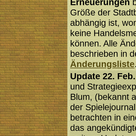
Erneuerungen
b
Größe der Stadt
abhängig ist, wo
keine Handelsme
können. Alle Än
beschrieben in de
Änderungsliste
Update 22. Feb.
und Strategieexp
Blum, (bekannt 
der Spielejournal
betrachten in e
das angekündig