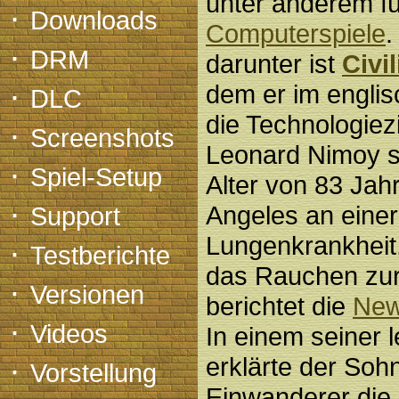
unter anderem fü
·
Downloads
Computerspiele
.
·
DRM
darunter ist
Civil
·
dem er im englis
DLC
die Technologiezi
·
Screenshots
Leonard Nimoy s
·
Spiel-Setup
Alter von 83 Jah
·
Angeles an einer
Support
Lungenkrankheit,
·
Testberichte
das Rauchen zur
·
Versionen
berichtet die
New
·
Videos
In einem seiner 
·
erklärte der Soh
Vorstellung
Einwanderer die 