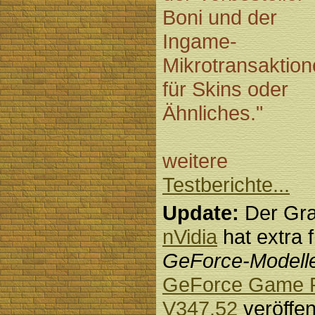
Boni und der
Ingame-
Mikrotransaktio
für Skins oder
Ähnliches."
weitere
Testberichte...
Update:
Der Graf
nVidia
hat extra 
GeForce-Modell
GeForce Game R
V347.52
veröffent