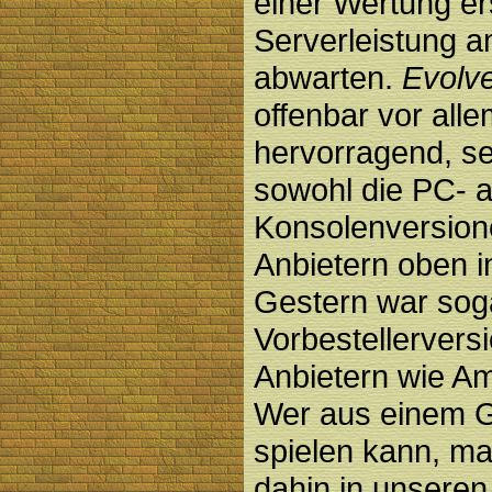
einer Wertung er
Serverleistung 
abwarten.
Evolv
offenbar vor all
hervorragend, se
sowohl die PC- a
Konsolenversion
Anbietern oben i
Gestern war sog
Vorbestellervers
Anbietern wie A
Wer aus einem G
spielen kann, mag
dahin in unsere