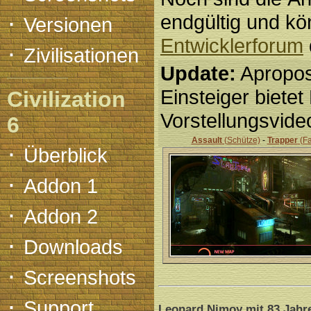
·
endgültig und k
Versionen
Entwicklerforum
·
Zivilisationen
Update:
Apropos 
Einsteiger biete
Civilization
Vorstellungsvide
6
Assault
(Schütze)
-
Trapper
(Fa
·
Überblick
·
Addon 1
·
Addon 2
·
Downloads
·
Screenshots
·
Support
Leonard Nimoy mit 83 Jahr