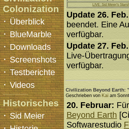
LIVE: Sid Meier's Stars
Colonization
Update 26. Feb.
·
Überblick
beendet. Eine Au
·
BlueMarble
verfügbar.
·
Update 27. Feb.
Downloads
Live-Übertragung
·
Screenshots
verfügbar.
·
Testberichte
·
Videos
Civilization Beyond Earth: 
Geschrieben von
Kai
am Sonnta
Historisches
20. Februar:
Fü
·
Beyond Earth
[Ci
Sid Meier
Softwarestudio
F
·
Historie