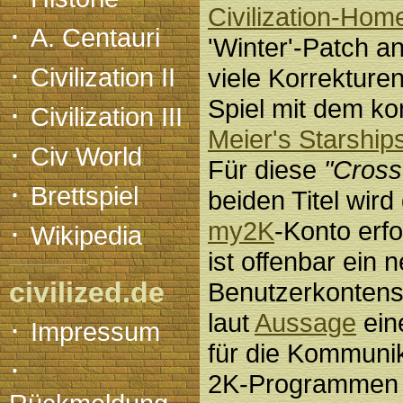
Civilization-Ho
·
A. Centauri
'Winter'-Patch a
·
Civilization II
viele Korrekture
Spiel mit dem k
·
Civilization III
Meier's Starship
·
Civ World
Für diese
"Cross
·
Brettspiel
beiden Titel wir
·
my2K
-Konto erfo
Wikipedia
ist offenbar ein 
civilized.de
Benutzerkontens
laut
Aussage
ein
·
Impressum
für die Kommuni
·
2K-Programmen d