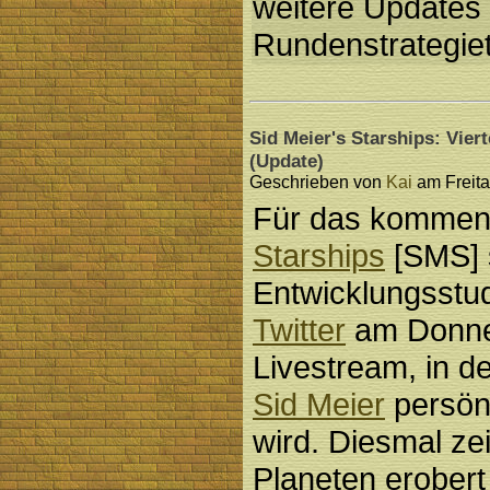
weitere Updates 
Rundenstrategieti
Sid Meier's Starships: Vier
(Update)
Geschrieben von
Kai
am Freita
Für das komme
Starships
[SMS] 
Entwicklungsstu
Twitter
am Donner
Livestream, in d
Sid Meier
persönl
wird. Diesmal zei
Planeten erober