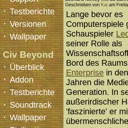
Geschrieben von
Kai
am Freita
·
Testberichte
Lange bevor es
·
Versionen
Computerspiele 
Schauspieler
Le
·
Wallpaper
seiner Rolle als
Wissenschaftsoff
Civ Beyond
Bord des Raumsc
·
Überblick
Enterprise
in den
·
Addon
Jahren die Medi
·
Generation. In se
Testberichte
außerirdischer H
·
Soundtrack
'faszinierte' er m
·
Wallpaper
übermenschliche