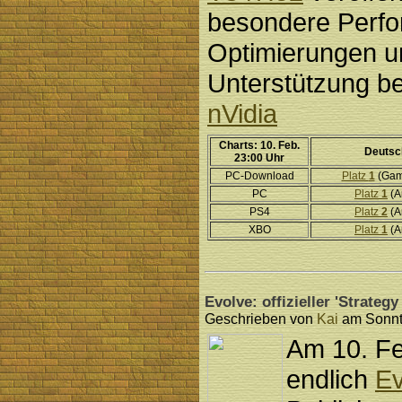
besondere Perf
Optimierungen u
Unterstützung be
nVidia
Charts: 10. Feb.
Deutsc
23:00 Uhr
PC-Download
Platz
1
(Gam
PC
Platz
1
(A
PS4
Platz
2
(A
XBO
Platz
1
(A
Evolve: offizieller 'Strateg
Geschrieben von
Kai
am Sonnta
Am 10. Fe
endlich
Ev