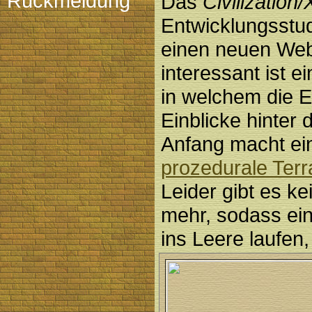
Rückmeldung
Das
Civilizatio
Entwicklungsstu
einen neuen Weba
interessant ist e
in welchem die E
Einblicke hinter
Anfang macht ein
prozedurale Terr
Leider gibt es ke
mehr, sodass ein
ins Leere laufen,