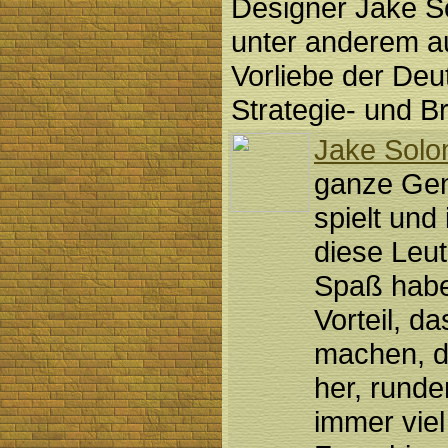
Designer Jake S
unter anderem a
Vorliebe der Deu
Strategie- und Br
Jake Sol
ganze Gen
spielt und
diese Leu
Spaß haben
Vorteil, d
machen, d
her, runde
immer vie