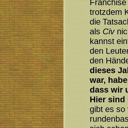
Franchise 
trotzdem K
die Tatsac
als
Civ
nic
kannst ein
den Leuten
den Händen
dieses Ja
war, habe
dass wir 
Hier sind
gibt es so
rundenbasi