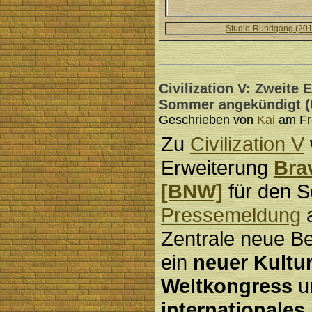
Studio-Rundgang (201
Civilization V: Zweite
Sommer angekündigt (
Geschrieben von
Kai
am Fre
Zu
Civilization V
Erweiterung
Bra
[BNW]
für den S
Pressemeldung
a
Zentrale neue Be
ein
neuer Kultu
Weltkongress
u
internationale