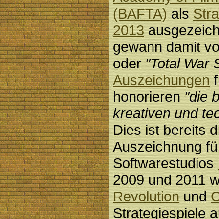
(BAFTA)
als
Stra
2013
ausgezeich
gewann damit vor
oder
"Total War 
Auszeichungen
f
honorieren
"die 
kreativen und te
Dies ist bereits d
Auszeichnung für
Softwarestudios
2009 und 2011 w
Revolution
und
C
Strategiespiele 