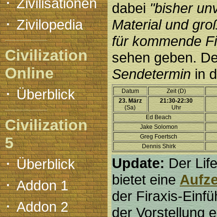
·
Zivilisationen
dabei
"bisher unv
·
Zivilopedia
Material und gr
für kommende Fir
Civilization
sehen geben. D
Online
Sendetermin
in d
·
Überblick
Datum
Zeit (D)
23. März
21:30-22:30
(Sa)
Uhr
Ed Beach
Civilization
Jake Solomon
Greg Foertsch
5
Dennis Shirk
·
Update:
Der Life
Überblick
bietet eine
Aufz
·
Addon 1
der Firaxis-Einf
·
Addon 2
der Vorstellung 