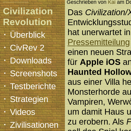
Geschrieben von
Kai
am Don
Civilization
Das
Civilizatio
Revolution
Entwicklungsstu
hat unerwartet in
·
Überblick
Pressemitteilung
·
CivRev 2
einen neuen Strat
·
Downloads
für
Apple iOS
an
·
Haunted Hollo
Screenshots
aus einer Villa h
·
Testberichte
Monsterhorde a
·
Strategien
Vampiren, Werwö
·
um damit Haus u
Videos
zu erobern. Als
F
·
Zivilisationen