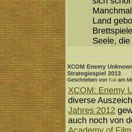
sich schon 
Manchmal g
Land gebor
Brettspiel
Seele, di
XCOM Enemy Unknown:
Strategiespiel 2013
Geschrieben von
Kai
am Mit
XCOM: Enemy 
diverse Auszeic
Jahres 2012
gew
auch noch von d
Academy of Film 