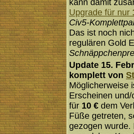
kann damit zus
Upgrade für nur
Civ5-Komplettpa
Das ist noch nich
regulären Gold E
Schnäppchenprei
Update 15. Febr
komplett von
S
Möglicherweise i
Erscheinen und
für
10 €
dem Ver
Füße getreten, s
gezogen wurde. 