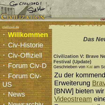
civ
civilized.de
·
Willkommen
Das New
·
Civ-Historie
·
Civ-Offiziell
Civilization V: Brave 
Festival (Update)
·
Forum Civ-D
Geschrieben von
Kai
am Son
·
Zu der kommend
Forum Civ-
Erweiterung
Bra
US
[BNW] bieten wi
·
News
Videostream
ein
·
Newsarchiv