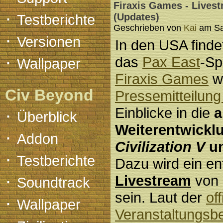
Firaxis Games - Livest
·
Testberichte
(Updates)
Geschrieben von
Kai
am Sa
·
Versionen
In den USA finde
·
das
Pax East
-Spi
Wallpaper
Firaxis Games
wi
Civ Beyond
Pressemitteilung
·
Einblicke in die
a
Überblick
Weiterentwickl
·
Addon
Civilization V
u
·
Testberichte
Dazu wird ein e
·
Livestream
von 
Soundtrack
sein. Laut der
off
·
Wallpaper
Veranstaltungsb