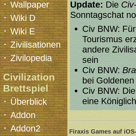
·
Wallpaper
Update:
Die
Civ
Sonntagschat no
·
Wiki D
·
Civ BNW: Für
Wiki E
Tourismus erz
·
Zivilisationen
andere Zivilisa
·
Zivilopedia
sein
Civ BNW:
Bra
Civilization
bei Goldenen 
Brettspiel
Civ BNW: Di
·
eine Königlich
Überblick
·
Addon
·
Addon2
Firaxis Games auf iOS