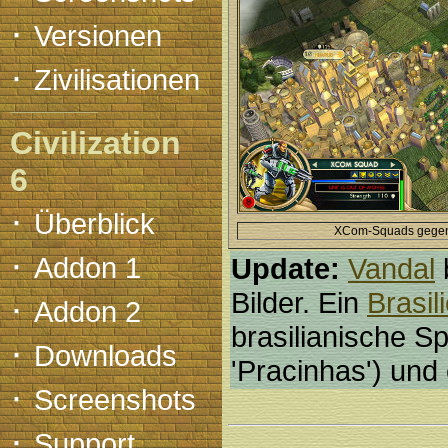
·
Versionen
·
Zivilisationen
Civilization
6
·
Überblick
XCom-Squads gegen K
·
Addon 1
Update:
Vandal
Bilder. Ein
Brasil
·
Addon 2
brasilianische Sp
·
Downloads
'Pracinhas') und
·
Screenshots
·
Support