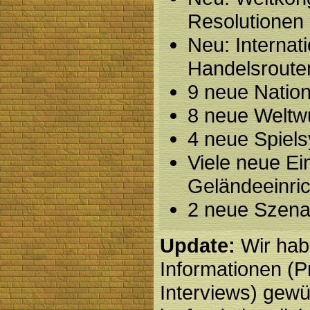
Resolutionen
Neu: Internat
Handelsroute
9 neue Natio
8 neue Weltw
4 neue Spiel
Viele neue Ei
Geländeeinri
2 neue Szena
Update:
Wir hab
Informationen (P
Interviews) gewüh