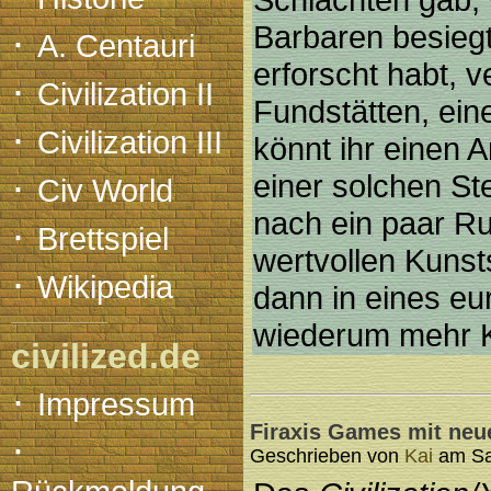
·
Barbaren besiegt
A. Centauri
erforscht habt, v
·
Civilization II
Fundstätten, ein
·
Civilization III
könnt ihr einen 
·
einer solchen St
Civ World
nach ein paar R
·
Brettspiel
wertvollen Kunsts
·
Wikipedia
dann in eines eu
wiederum mehr K
civilized.de
·
Impressum
Firaxis Games mit neu
·
Geschrieben von
Kai
am Sa