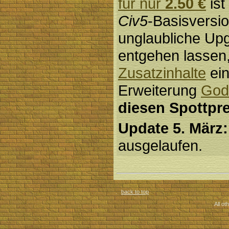
für nur
2.50 €
ist
Civ5
-Basisversion
unglaubliche Up
entgehen lassen,
Zusatzinhalte
ein
Erweiterung
God
diesen Spottpre
Update 5. März:
ausgelaufen.
back to top
All ot