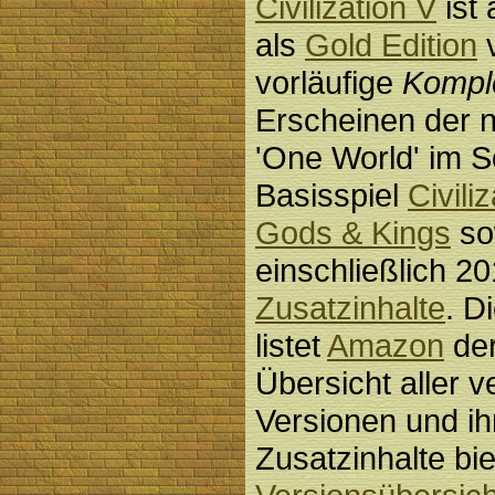
Civilization V
ist
als
Gold Edition
v
vorläufige
Kompl
Erscheinen der 
'One World' im 
Basisspiel
Civili
Gods & Kings
sow
einschließlich 2
Zusatzinhalte
. D
listet
Amazon
der
Übersicht aller 
Versionen und ih
Zusatzinhalte bi