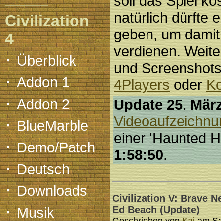
soll das Spiel ko
natürlich dürfte 
Civilization
geben, um damit
4
verdienen. Weite
·
Überblick
und Screenshots 
·
Addon 1
4Players
oder
Ko
·
Addon 2
Update 25. März
Videoaufzeichnu
·
BlueMarble
einer 'Haunted H
·
Demo/Patch
1:58:50
.
·
Deutsch
·
Downloads
Civilization V: Brave 
·
Musik
Ed Beach (Update)
Geschrieben von
Kai
am Sa