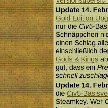
Versionsübersich
Update 14. Febr
Gold Edition Upg
nur die
Civ5
-Basi
Schnäppchen nic
einen Schlag all
einschließlich d
Gods & Kings
ab
gut, dass ein
Pre
schnell zuschlag
Update 14. Febr
die
Civ5-Basisve
Steamkey. Wer