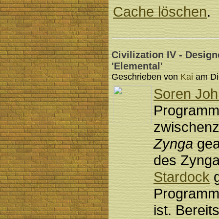
Cache löschen
.
Civilization IV - Desi
'Elemental'
Geschrieben von
Kai
am Die
Soren Jo
Programm
zwischenze
Zynga
gear
des Zynga-
Stardock
g
Programm
ist. Berei