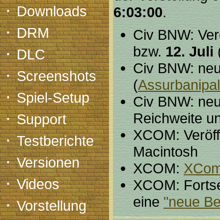
·
Downloads
6:03:00
.
·
DRM
Civ BNW: Verö
·
bzw.
12. Juli
DLC
Civ BNW: neue
·
Screenshots
(
Assurbanipal
·
Spiel-Setup
Civ BNW: neu
·
Reichweite u
Support
XCOM: Veröffe
·
Testberichte
Macintosh
·
Versionen
XCOM:
XCom 
·
Videos
XCOM: Fortset
·
eine
"neue B
Vorstellung