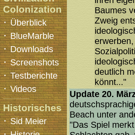
Colonization
Baumes ve
·
Zweig ents
Überblick
ideologisc
·
BlueMarble
erwerben,
·
Downloads
Sozialpolit
·
ideologis
Screenshots
deutlich m
·
Testberichte
könnt..."
·
Videos
Update 20. März
deutschsprachi
Historisches
Beach unter and
·
Sid Meier
"Das Spiel merkt
·
Historie
Schlachten gab, 