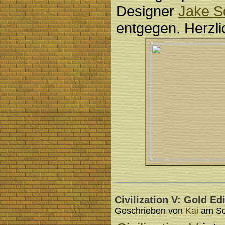
Designer
Jake S
entgegen. Herzl
Civilization V: Gold E
Geschrieben von
Kai
am Son