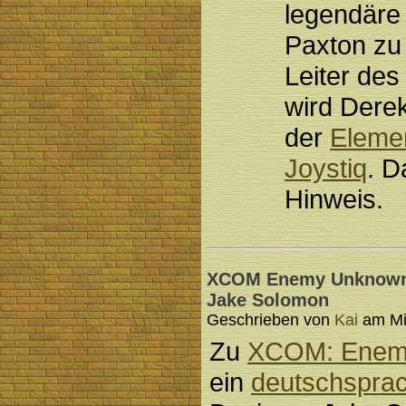
legendär
Paxton zu 
Leiter de
wird Derek
der
Eleme
Joystiq
. 
Hinweis.
XCOM Enemy Unknown: 
Jake Solomon
Geschrieben von
Kai
am Mit
Zu
XCOM: Enem
ein
deutschsprac