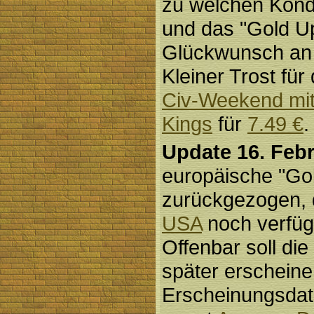
zu welchen Kondi
und das "Gold Up
Glückwunsch an a
Kleiner Trost fü
Civ-Weekend mi
Kings
für
7.49 €
.
Update 16. Febr
europäische "Gol
zurückgezogen, d
USA
noch verfüg
Offenbar soll die
später erschein
Erscheinungsdat