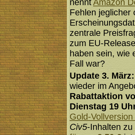
nennt
Amazon De
Fehlen jeglicher 
Erscheinungsdatu
zentrale Preisfr
zum EU-Release 
haben sein, wie 
Fall war?
Update 3. März:
wieder im Angebo
Rabattaktion v
Dienstag 19 Uh
Gold-Vollversion
Civ5
-Inhalten z