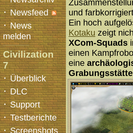
Zusammenstellu
·
Newsfeed
und farbkorrigier
Ein hoch aufgelö
·
News
Kotaku
zeigt nic
melden
XCom-Squads
i
einen Kampfrobo
Civilization
eine
archäologi
7
Grabungsstätte
·
Überblick
·
DLC
·
Support
·
Testberichte
·
Screenshots