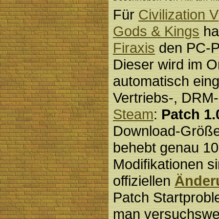
Für
Civilization V
Gods & Kings
ha
Firaxis
den PC-Pat
Dieser wird im 
automatisch eing
Vertriebs-, DRM-
Steam
:
Patch 1.
Download-Größe
behebt genau 10
Modifikationen s
offiziellen
Änderu
Patch Startprobl
man versuchswe