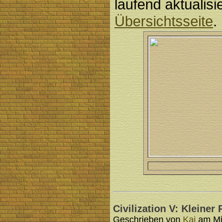
laufend aktualisi
Übersichtsseite
.
Civilization V: Kleiner
Geschrieben von
Kai
am Mit