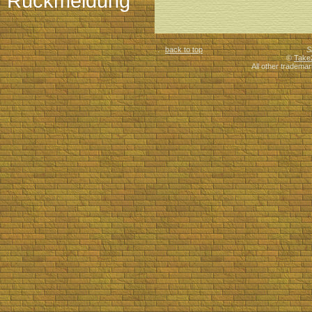
Rückmeldung
back to top
S
©
Take
All other trademar