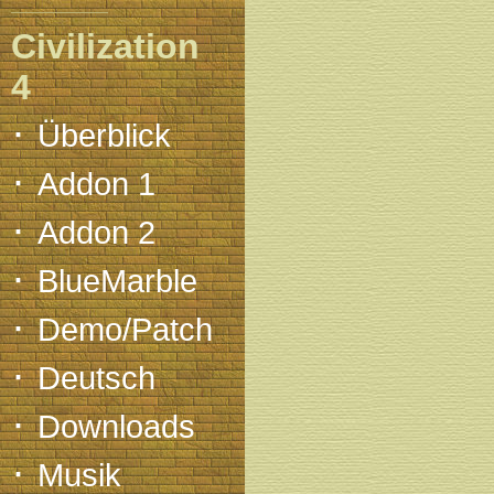
Civilization
4
·
Überblick
·
Addon 1
·
Addon 2
·
BlueMarble
·
Demo/Patch
·
Deutsch
·
Downloads
·
Musik