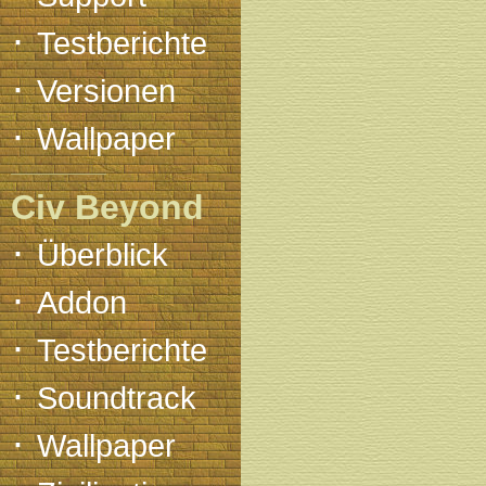
·
Testberichte
·
Versionen
·
Wallpaper
Civ Beyond
·
Überblick
·
Addon
·
Testberichte
·
Soundtrack
·
Wallpaper