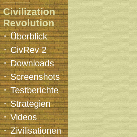
Civilization
Revolution
·
Überblick
·
CivRev 2
·
Downloads
·
Screenshots
·
Testberichte
·
Strategien
·
Videos
·
Zivilisationen