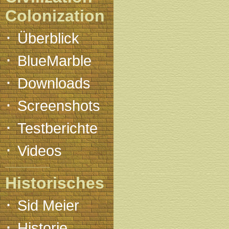
Colonization
·
Überblick
·
BlueMarble
·
Downloads
·
Screenshots
·
Testberichte
·
Videos
Historisches
·
Sid Meier
·
Historie