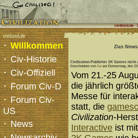
civilized.de
- 
civilized.de
·
Willkommen
Das Newsa
·
Civ-Historie
Civilization-Publisher 2K Games nich
Geschrieben von
Kai
am Donnerstag, den 23.
·
Civ-Offiziell
Vom 21.-25 Augus
·
die jährlich größ
Forum Civ-D
Messe für interak
·
Forum Civ-
statt, die
games
US
Civilization
-Herst
·
News
Interactive
ist mi
·
Newsarchiv
2K Games
wie b