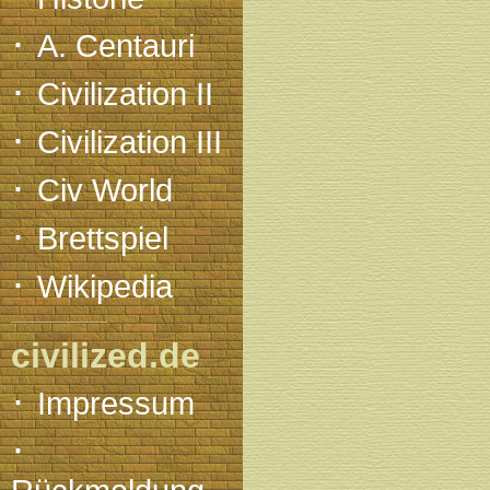
·
A. Centauri
·
Civilization II
·
Civilization III
·
Civ World
·
Brettspiel
·
Wikipedia
civilized.de
·
Impressum
·