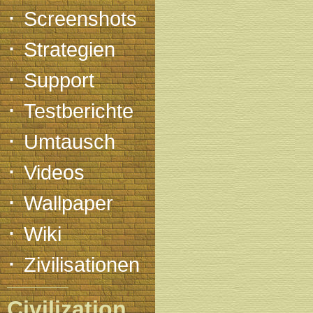
·
Screenshots
·
Strategien
·
Support
·
Testberichte
·
Umtausch
·
Videos
·
Wallpaper
·
Wiki
·
Zivilisationen
Civilization