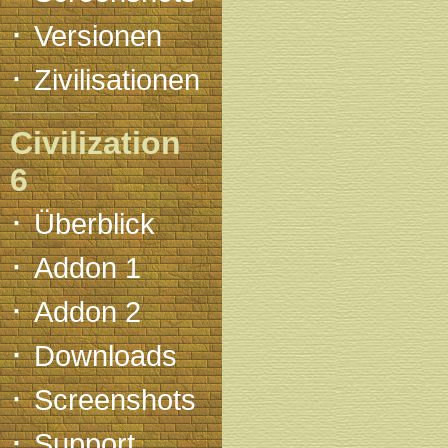
·
Versionen
·
Zivilisationen
Civilization
6
·
Überblick
·
Addon 1
·
Addon 2
·
Downloads
·
Screenshots
·
Support