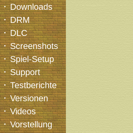
·
Downloads
·
DRM
·
DLC
·
Screenshots
·
Spiel-Setup
·
Support
·
Testberichte
·
Versionen
·
Videos
·
Vorstellung