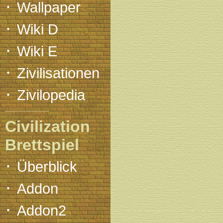
·
Wallpaper
·
Wiki D
·
Wiki E
·
Zivilisationen
·
Zivilopedia
Civilization
Brettspiel
·
Überblick
·
Addon
·
Addon2