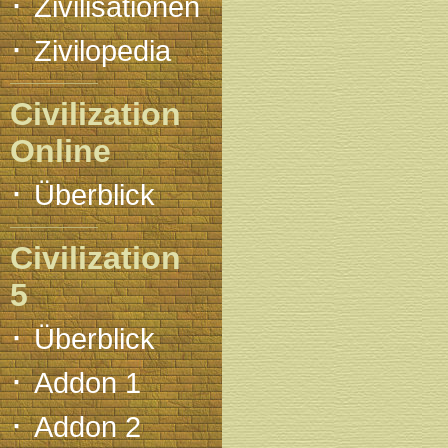
·
Zivilisationen
·
Zivilopedia
Civilization
Online
·
Überblick
Civilization
5
·
Überblick
·
Addon 1
·
Addon 2