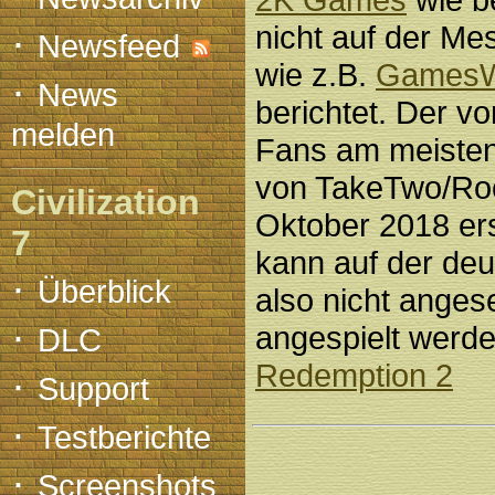
·
nicht auf der Me
Newsfeed
wie z.B.
GamesWi
·
News
berichtet. Der vo
melden
Fans am meisten 
von TakeTwo/Roc
Civilization
Oktober 2018 er
7
kann auf der de
·
Überblick
also nicht ange
·
angespielt werd
DLC
Redemption 2
·
Support
·
Testberichte
·
Screenshots