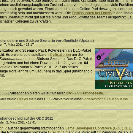
 frischen Netzwerk-Code erforderten. Dank eines Kraftaktes habe man es immerhin
inen auslieferungstauglichen Zustand zu hieven - allerdings hätten viele Funktion
eigentlich gewohnt waren. Firaxis betrachte den Online-Part deswegen auch nach w
terhin tätig sein und nachbessern wird... Die
Entlassungen bei Firaxis
in den final
ürlich überhaupt nicht gut auf die Moral und Produktivität des Teams ausgewirkt. Es
hätzter Kollegen zu verkraften.
 Polynesiern und Südsee-Szenario veröffentlicht (Update)
n 7. März 2011 - 13:17
vilization and Scenario Pack Polynesien
als DLC-Paket
ht. Es erweitert die spielbaren
Zivilisationen
um die
Kamehameha
und ein Südsee-Szenario. Das DLC-Paket
ngeboten und hat einen Download-Umfang von ca.
64
ktuelle
Civilization V
-Patch V1.0.1.217 als neues
rmige Korallenriffe um Lagunen) in das Spiel (unabhängig
s).
DLC-Zivilisationen bieten wir auf unserer
Civ5-Zivilisationsseite
.
warestudio
Firaxis
stellt das DLC-Packet vor in einer
Videovorschau auf Youtube
.
Aushängeschild auf der GDC 2011
den 2. März 2011 - 17:41
ion V
auf der gegenwärtig stattfindenden
Game Developers Conferece (GDC) 2011
e der Programmierschnittstelle
DirectX 11
dient, die Microsoft für Windows Vista/7 an