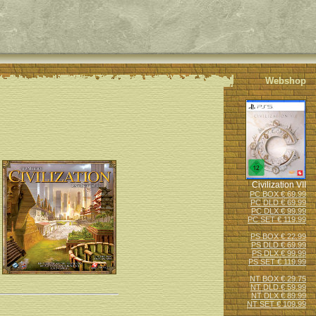
Webshop
Civilization VII
PC BOX € 69.99
PC DLD € 69.99
PC DLX € 99.99
PC SET € 119.99
PS BOX € 22.99
PS DLD € 69.99
PS DLX € 99.99
PS SET € 119.99
NT BOX € 29.75
NT DLD € 59.99
NT DLX € 89.99
NT SET € 109.99