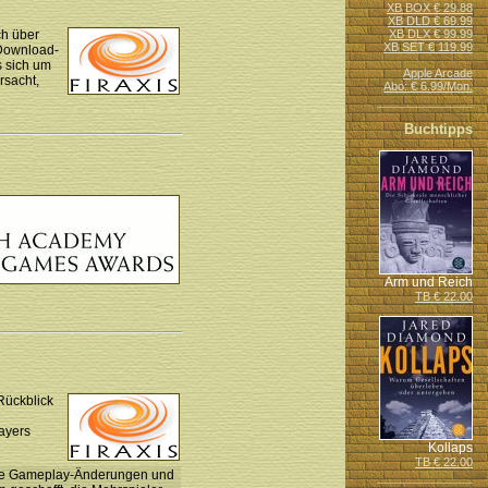
XB BOX € 29.88
XB DLD € 69.99
ch über
XB DLX € 99.99
XB SET € 119.99
Download-
s sich um
Apple Arcade
rsacht,
Abo: € 6.99/Mon.
Buchtipps
Arm und Reich
TB € 22.00
Rückblick
layers
Kollaps
TB € 22.00
 die Gameplay-Änderungen und