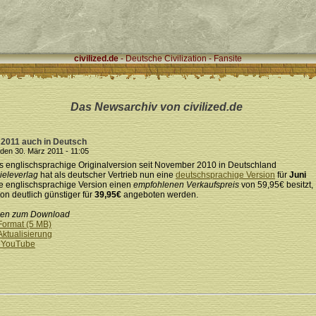
civilized.de
- Deutsche Civilization - Fansite
Das Newsarchiv von civilized.de
ni 2011 auch in Deutsch
den 30. März 2011 - 11:05
ls englischsprachige Originalversion seit November 2010 in Deutschland
ieleverlag
hat als deutscher Vertrieb nun eine
deutschsprachige Version
für
Juni
 englischsprachige Version einen
empfohlenen Verkaufspreis
von 59,95€ besitzt,
on deutlich günstiger für
39,95€
angeboten werden.
lien zum Download
Format (5 MB)
Aktualisierung
f YouTube
1