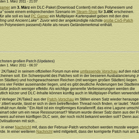
den 1. März 2011 - 21:07
gamer
am
3. März
ein DLC-Paket (Download Content) mit den Polynesiern und
a"
sowie einem entsprechenden Szenario im
Steam-Shop
für
3.49€
erscheinen.
r alle soll es laut
PC Gamer
ein Multiplayer-Kartenpaket geben mit den drei
Ring und Ancient Lake"
. Zuvor wird der angekündigte nächste
große
Civ5
-Patch
 den Polynesiern passend) Atolle als neues Geländemerkmal enthält.
nächsten großen Patch (Updates)
den 1. März 2011 - 06:37
r 2K/Take2 in seinem offiziellen Forum nun eine
umfassende Vorschau
auf den näc
scheinen soll. Ein Schwerpunkt des Patches soll in der besseren Ausbalancierung 
inen Städten) und hochgewachsenen Reichen (mit wenigen großen Städten) liegen
ns vier Felder auseinander liegen, und es gibt deutliche Änderungen bei Stadtein
 dafür jedoch weniger effektiv. Als wichtige generelle Verbesserungen werden die
ich kürzer und DLC-Inhalte können künftig auch in Multiplayer-Partien verwende
t Verleger 2K/Take2 aus der
Patch-Vorschau
im Stillen einen Satz wieder herausge
zitiert wurde, lässt er sich in dem betreffenden Thread noch finden, er lautet:
"Atol
thält nun Atolle."
Ein Atoll ist ein ringförmiges Korallenriff, das eine Lagune umschl
rainart oder um ein neue Ressourcenart? Warum wurde dieser Satz dann aus der P
inweis auf einen künftigen DLC sein, der noch nicht bekannt werden soll? Denn auch
lisationen mit sich...
 in einer
Nachricht
mit, dass der Februar-Patch verschoben werden musste wegen ei
urde. In einer weiteren
Nachricht
wird mitgeteilt, dass der korrigierte Patch nun am
1