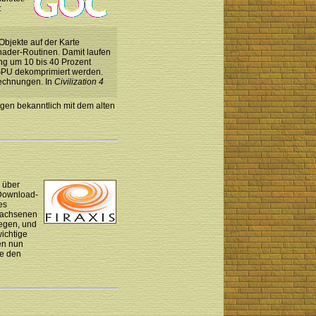
:
Objekte auf der Karte
Shader-Routinen. Damit laufen
ung um 10 bis 40 Prozent
 GPU dekomprimiert werden.
rechnungen. In
Civilization 4
egen bekanntlich mit dem alten
 über
Download-
es
ewachsenen
iegen, und
wichtige
en nun
se den