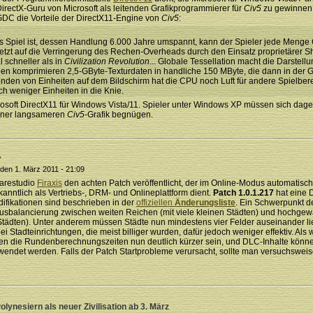
 DirectX-Guru von Microsoft als leitenden Grafikprogrammierer für
Civ5
zu gewinnen
 GDC die Vorteile der DirectX11-Engine von
Civ5
:
ßes Spiel ist, dessen Handlung 6.000 Jahre umspannt, kann der Spieler jede Menge 
 setzt auf die Verringerung des Rechen-Overheads durch den Einsatz proprietärer 
 schneller als in
Civilization Revolution
... Globale Tessellation macht die Darstell
nen komprimieren 2,5-GByte-Texturdaten in handliche 150 MByte, die dann in der
enden von Einheiten auf dem Bildschirm hat die CPU noch Luft für andere Spielbe
ch weniger Einheiten in die Knie.
rosoft DirectX11 für Windows Vista/11. Spieler unter Windows XP müssen sich dag
einer langsameren
Civ5
-Grafik begnügen.
7
den 1. März 2011 - 21:09
arestudio
Firaxis
den achten Patch veröffentlicht, der im Online-Modus automatisch
kanntlich als Vertriebs-, DRM- und Onlineplattform dient.
Patch 1.0.1.217
hat eine 
difikationen sind beschrieben in der
offiziellen
Änderungsliste
. Ein Schwerpunkt d
 Ausbalancierung zwischen weiten Reichen (mit viele kleinen Städten) und hochg
tädten). Unter anderem müssen Städte nun mindestens vier Felder auseinander l
i Stadteinrichtungen, die meist billiger wurden, dafür jedoch weniger effektiv. Als 
en die Rundenberechnungszeiten nun deutlich kürzer sein, und DLC-Inhalte könn
rwendet werden. Falls der Patch Startprobleme verursacht, sollte man versuchswei
olynesiern als neuer Zivilisation ab 3. März