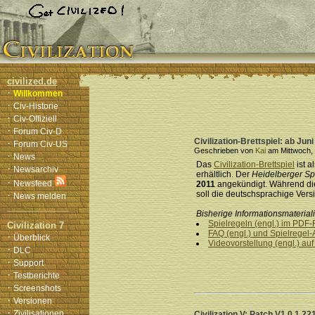
civilized.de
·
Willkommen
·
Civ-Historie
·
Civ-Offiziell
·
Forum Civ-D
Civilization-Brettspiel: ab Ju
·
Forum Civ-US
Geschrieben von
Kai
am Mittwoch, 
·
News
Das
Civilization-Brettspiel
ist a
·
Newsarchiv
erhältlich. Der
Heidelberger Sp
·
Newsfeed
2011
angekündigt. Während die
·
soll die deutschsprachige Versi
News melden
Bisherige Informationsmateria
Spielregeln (engl.) im PDF-
Civilization 7
FAQ (engl.) und Spielregel-
·
Überblick
Videovorstellung (engl.) au
·
DLC
·
Support
·
Testberichte
·
Screenshots
·
Versionen
·
Zivilisationen
Civilization V: Patch V1.0.1.22