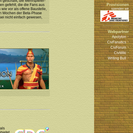
 geschafft, die Mehrspieler-
Provisionen
en gefehlt, die die Fans aus
ie vor als offene Baustelle,
spenden wir
en Wochen der Beta-Phase
 sei nicht einfach gewesen,
Webpartner
·
Apolyton
·
CivFanatics
·
CivForum
·
CivWiki
·
Writing Bull
als
bietet.