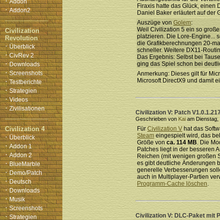
·
Addon
Firaxis hatte das Glück, einen
·
Addon2
Daniel Baker erläutert auf der
Auszüge von
Golem
:
Weil Civilization 5 ein so gro
Civilization
platzieren. Die Lore-Engine...
Revolution
die Grafikberechnungen 20-mal
·
Überblick
schneller. Weitere DX11-Routi
·
CivRev 2
Das Ergebnis: Selbst bei Taus
·
ging das Spiel schon bei deutli
Downloads
·
Screenshots
Anmerkung: Dieses gilt für Mic
·
Microsoft DirectX9 und damit 
Testberichte
·
Strategien
·
Videos
·
Zivilisationen
Civilization V: Patch V1.0.1.21
Geschrieben von
Kai
am Dienstag, 
Civilization 4
Für
Civilization V
hat das Softw
Steam
eingespielt wird, das be
·
Überblick
Größe von
ca. 114 MB
. Die Mo
·
Addon 1
Patches liegt in der besseren
·
Addon 2
Reichen (mit wenigen großen S
·
es gibt deutliche Änderungen be
BlueMarble
generelle Verbesserungen soll
·
Demo/Patch
auch in Multiplayer-Partien ve
·
Deutsch
Programm-Cache löschen
.
·
Downloads
·
Musik
·
Screenshots
·
Civilization V: DLC-Paket mit P
Strategien