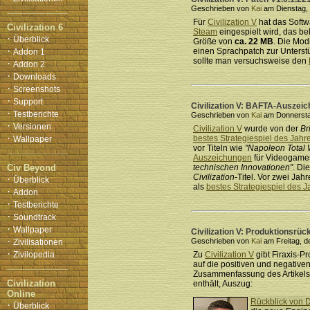
Geschrieben von
Kai
am Dienstag, 
Für
Civilization V
hat das Softw
Civilization 6
Steam
eingespielt wird, das be
·
Überblick
Größe von
ca. 22 MB
. Die Mod
·
einen Sprachpatch zur Unters
Addon 1
sollte man versuchsweise den
·
Addon 2
·
Downloads
·
Screenshots
·
Support
Civilization V: BAFTA-Auszeic
·
Testberichte
Geschrieben von
Kai
am Donnerstag
·
Versionen
Civilization V
wurde von der
Br
·
bestes Strategiespiel des Jahr
Wallpaper
vor Titeln wie
"Napoleon Total 
Auszeichungen
für Videogame
Civ Beyond
technischen Innovationen"
. Di
Civilization
-Titel. Vor zwei Ja
·
Überblick
als
bestes Strategiespiel des 
·
Addon
·
Testberichte
·
Soundtrack
·
Wallpaper
Civilization V: Produktionsrüc
·
Geschrieben von
Kai
am Freitag, d
Zivilisationen
·
Zivilopedia
Zu
Civilization V
gibt Firaxis-P
auf die positiven und negative
Zusammenfassung des Artikels, 
Civilization
enthält, Auszug:
Online
Rückblick von D
·
Überblick