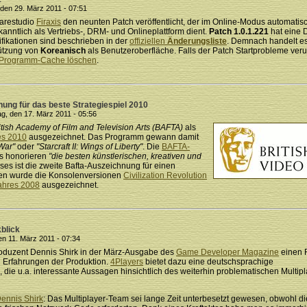
den 29. März 2011 - 07:51
arestudio
Firaxis
den neunten Patch veröffentlicht, der im Online-Modus automatis
kanntlich als Vertriebs-, DRM- und Onlineplattform dient.
Patch 1.0.1.221
hat eine 
ifikationen sind beschrieben in der
offiziellen
Änderungsliste
. Demnach handelt e
tützung von
Koreanisch
als Benutzeroberfläche. Falls der Patch Startprobleme veru
Programm-Cache löschen
.
hung für das beste Strategiespiel 2010
, den 17. März 2011 - 05:56
itish Academy of Film and Television Arts (BAFTA)
als
es 2010
ausgezeichnet. Das Programm gewann damit
War"
oder
"Starcraft II: Wings of Liberty"
. Die
BAFTA-
s honorieren
"die besten künstlerischen, kreativen und
eses ist die zweite Bafta-Auszeichnung für einen
hren wurde die Konsolenversionen
Civilization Revolution
Jahres 2008
ausgezeichnet.
kblick
en 11. März 2011 - 07:34
roduzent Dennis Shirk in der März-Ausgabe des
Game Developer Magazine
einen 
n Erfahrungen der Produktion.
4Players
bietet dazu eine deutschsprachige
die u.a. interessante Aussagen hinsichtlich des weiterhin problematischen Multip
ennis Shirk
: Das Multiplayer-Team sei lange Zeit unterbesetzt gewesen, obwohl