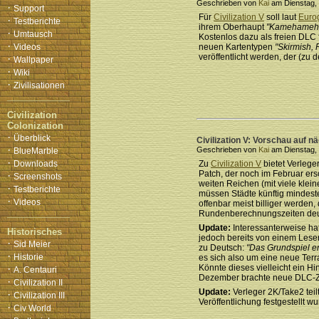
Geschrieben von
Kai
am Dienstag, 
·
Support
Für
Civilization V
soll laut
Euro
·
Testberichte
ihrem Oberhaupt
"Kamehameh
·
Umtausch
Kostenlos dazu als freien DLC fü
·
Videos
neuen Kartentypen
"Skirmish, 
veröffentlicht werden, der (zu
·
Wallpaper
·
Wiki
·
Zivilisationen
Civilization
Colonization
·
Überblick
Civilization V: Vorschau auf 
·
Geschrieben von
Kai
am Dienstag, 
BlueMarble
·
Downloads
Zu
Civilization V
bietet Verlege
Patch, der noch im Februar er
·
Screenshots
weiten Reichen (mit viele kle
·
Testberichte
müssen Städte künftig mindeste
·
Videos
offenbar meist billiger werden,
Rundenberechnungszeiten deutl
Update:
Interessanterweise ha
Historisches
jedoch bereits von einem Leser 
·
Sid Meier
zu Deutsch:
"Das Grundspiel en
·
Historie
es sich also um eine neue Ter
·
Könnte dieses vielleicht ein H
A. Centauri
Dezember brachte neue DLC-Zivi
·
Civilization II
Update:
Verleger 2K/Take2 teilt
·
Civilization III
Veröffentlichung festgestellt w
·
Civ World