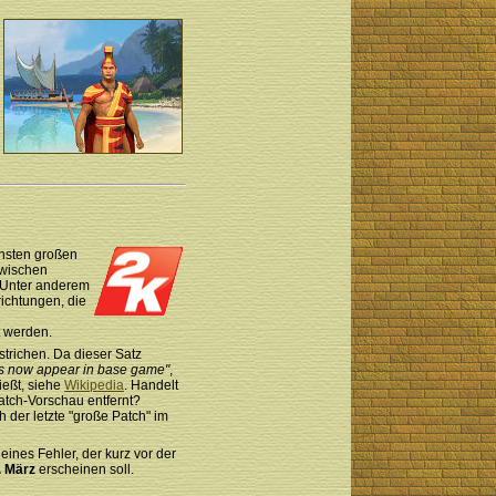
hsten großen
zwischen
. Unter anderem
richtungen, die
t werden.
strichen. Da dieser Satz
ls now appear in base game"
,
ießt, siehe
Wikipedia
. Handelt
atch-Vorschau entfernt?
 der letzte "große Patch" im
nes Fehler, der kurz vor der
. März
erscheinen soll.