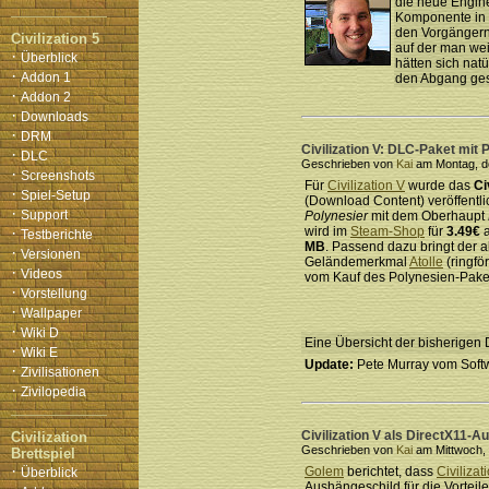
die neue Engine
Komponente in e
den Vorgängern 
Civilization 5
auf der man wei
·
Überblick
hätten sich nat
·
Addon 1
den Abgang gesc
·
Addon 2
·
Downloads
·
DRM
Civilization V: DLC-Paket mit
·
DLC
Geschrieben von
Kai
am Montag, de
·
Screenshots
Für
Civilization V
wurde das
Ci
·
Spiel-Setup
(Download Content) veröffentlic
·
Support
Polynesier
mit dem Oberhaupt
·
wird im
Steam-Shop
für
3.49€
a
Testberichte
MB
. Passend dazu bringt der a
·
Versionen
Geländemerkmal
Atolle
(ringfö
·
Videos
vom Kauf des Polynesien-Paket
·
Vorstellung
·
Wallpaper
·
Wiki D
Eine Übersicht der bisherigen 
·
Wiki E
Update:
Pete Murray vom Soft
·
Zivilisationen
·
Zivilopedia
Civilization V als DirectX11-
Civilization
Geschrieben von
Kai
am Mittwoch, 
Brettspiel
·
Golem
berichtet, dass
Civilizat
Überblick
Aushängeschild für die Vorteil