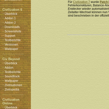
Für
Civilization 7
wurde
Patch 
Fehlerkorrekturen, Balance-Ä
Entdecker wieder automatisiert
Civilization 6
Zeitalter-Wechsel können nun V
·
Überblick
sind beschrieben in der offizie
·
Addon 1
·
Addon 2
·
Downloads
·
Screenshots
·
Support
·
Testberichte
·
Versionen
·
Wallpaper
Civ Beyond
·
Überblick
·
Addon
·
Testberichte
·
Soundtrack
·
Wallpaper
·
Zivilisationen
·
Zivilopedia
Civilization
Online
·
Überblick