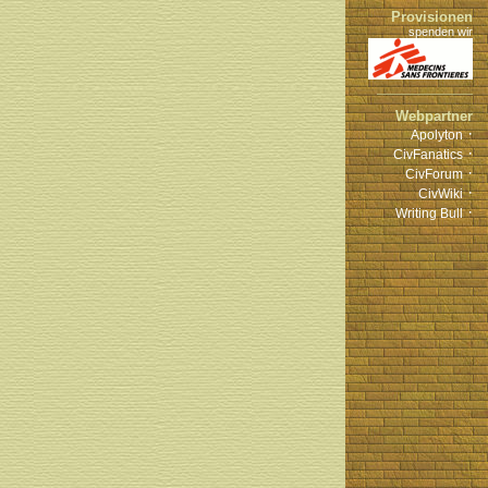
Provisionen
spenden wir
Webpartner
·
Apolyton
·
CivFanatics
·
CivForum
·
CivWiki
·
Writing Bull