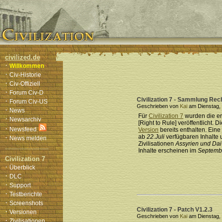
civilized.de
·
Willkommen
·
Civ-Historie
·
Civ-Offiziell
·
Forum Civ-D
Civilization 7 - Sammlung Rech
·
Forum Civ-US
Geschrieben von
Kai
am Dienstag, d
·
News
Für
Civilization 7
wurden die e
·
Newsarchiv
[Right to Rule] veröffentlicht.
·
Newsfeed
Version
bereits enthalten. Ein
·
ab
22.Juli
verfügbaren Inhalte
News melden
Zivilisationen
Assyrien und Dai
Inhalte erscheinen im
Septemb
Civilization 7
·
Überblick
·
DLC
·
Support
·
Testberichte
·
Screenshots
Civilization 7 - Patch V1.2.3
·
Versionen
Geschrieben von
Kai
am Dienstag, d
·
Zivilisationen