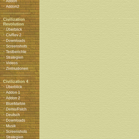
·
Addon
·
Addon2
Civilization
Revolution
·
Überblick
·
CivRev 2
·
Downloads
·
Screenshots
·
Testberichte
·
Strategien
·
Videos
·
Zivilisationen
Civilization 4
·
Überblick
·
Addon 1
·
Addon 2
·
BlueMarble
·
Demo/Patch
·
Deutsch
·
Downloads
·
Musik
·
Screenshots
·
Strategien