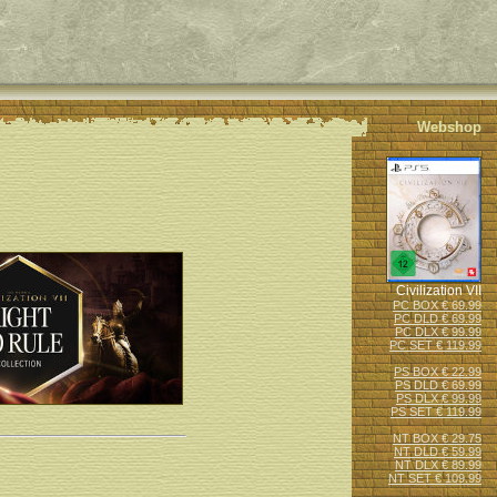
Webshop
Civilization VII
PC BOX € 69.99
PC DLD € 69.99
PC DLX € 99.99
PC SET € 119.99
PS BOX € 22.99
PS DLD € 69.99
PS DLX € 99.99
PS SET € 119.99
NT BOX € 29.75
NT DLD € 59.99
NT DLX € 89.99
NT SET € 109.99