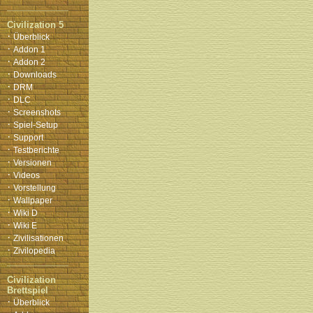
Civilization 5
·
Überblick
·
Addon 1
·
Addon 2
·
Downloads
·
DRM
·
DLC
·
Screenshots
·
Spiel-Setup
·
Support
·
Testberichte
·
Versionen
·
Videos
·
Vorstellung
·
Wallpaper
·
Wiki D
·
Wiki E
·
Zivilisationen
·
Zivilopedia
Civilization
Brettspiel
·
Überblick