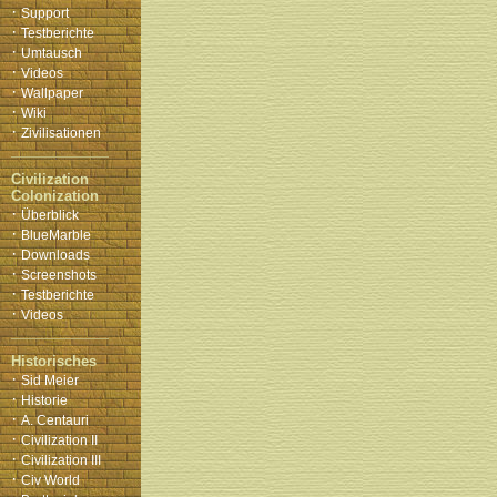
·
Support
·
Testberichte
·
Umtausch
·
Videos
·
Wallpaper
·
Wiki
·
Zivilisationen
Civilization
Colonization
·
Überblick
·
BlueMarble
·
Downloads
·
Screenshots
·
Testberichte
·
Videos
Historisches
·
Sid Meier
·
Historie
·
A. Centauri
·
Civilization II
·
Civilization III
·
Civ World