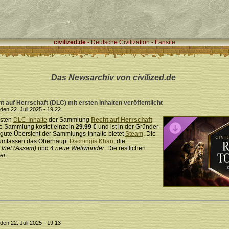
civilized.de
- Deutsche Civilization - Fansite
Das Newsarchiv von civilized.de
t auf Herrschaft (DLC) mit ersten Inhalten veröffentlicht
en 22. Juli 2025 - 19:22
rsten
DLC-Inhalte
der Sammlung
Recht auf Herrschaft
 Die Sammlung kostet einzeln
29.99 €
und ist in der Gründer-
e gute Übersicht der Sammlungs-Inhalte bietet
Steam
. Die
 umfassen das Oberhaupt
Dschingis Khan
, die
 Viet (Assam)
und
4 neue Weltwunder
. Die restlichen
er
.
en 22. Juli 2025 - 19:13