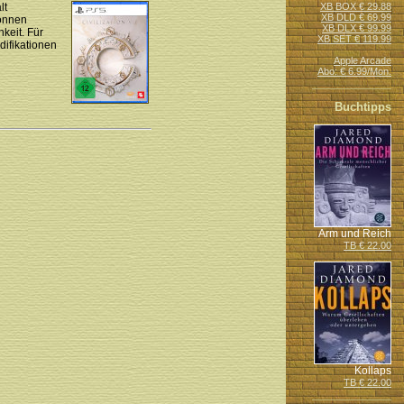
lt
XB BOX € 29.88
XB DLD € 69.99
können
XB DLX € 99.99
keit. Für
XB SET € 119.99
difikationen
Apple Arcade
Abo: € 6.99/Mon.
Buchtipps
Arm und Reich
TB € 22.00
Kollaps
TB € 22.00