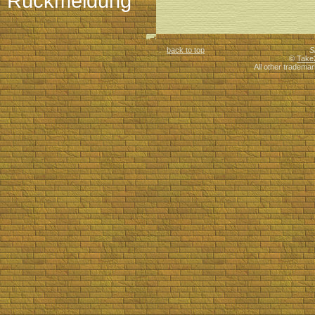
Rückmeldung
back to top
S
©
Take
All other trademar