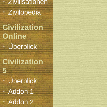
·
Zivilisationen
·
Zivilopedia
Civilization
Online
·
Überblick
Civilization
5
·
Überblick
·
Addon 1
·
Addon 2