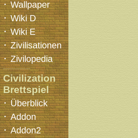
·
Wallpaper
·
Wiki D
·
Wiki E
·
Zivilisationen
·
Zivilopedia
Civilization
Brettspiel
·
Überblick
·
Addon
·
Addon2