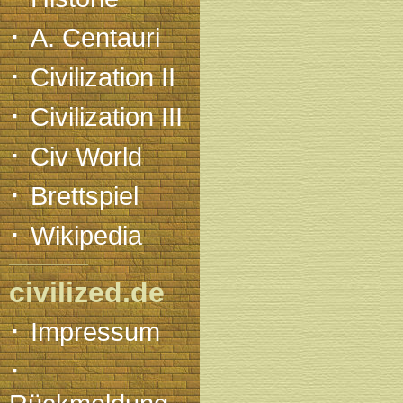
·
A. Centauri
·
Civilization II
·
Civilization III
·
Civ World
·
Brettspiel
·
Wikipedia
civilized.de
·
Impressum
·