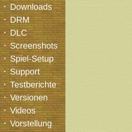
·
Downloads
·
DRM
·
DLC
·
Screenshots
·
Spiel-Setup
·
Support
·
Testberichte
·
Versionen
·
Videos
·
Vorstellung