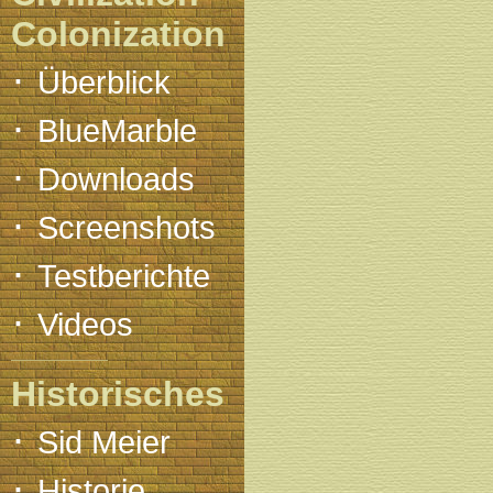
Colonization
·
Überblick
·
BlueMarble
·
Downloads
·
Screenshots
·
Testberichte
·
Videos
Historisches
·
Sid Meier
·
Historie