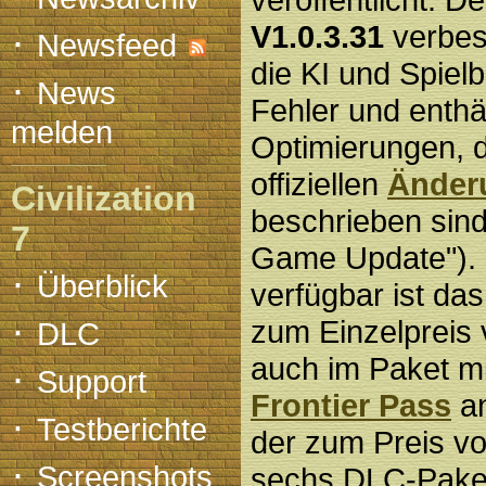
·
V1.0.3.31
verbess
Newsfeed
die KI und Spiel
·
News
Fehler und enthä
melden
Optimierungen, d
offiziellen
Änderu
Civilization
beschrieben sind
7
Game Update").
·
Überblick
verfügbar ist da
·
zum Einzelpreis
DLC
auch im Paket m
·
Support
Frontier Pass
an
·
Testberichte
der zum Preis v
·
Screenshots
sechs DLC-Paket