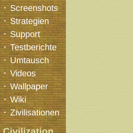
·
Screenshots
·
Strategien
·
Support
·
Testberichte
·
Umtausch
·
Videos
·
Wallpaper
·
Wiki
·
Zivilisationen
Civilization