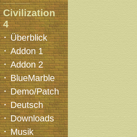
Civilization
4
·
Überblick
·
Addon 1
·
Addon 2
·
BlueMarble
·
Demo/Patch
·
Deutsch
·
Downloads
·
Musik