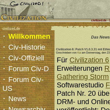
civilized.de
- 
civilized.de
·
Willkommen
Das Newsa
·
Civ-Historie
Civilization 6: Patch V1.0.3.31 mit Ethi
Geschrieben von
Kai
am Donnerstag, den 23. 
·
Civ-Offiziell
Für
Civilization 6
·
Erweiterungen
R
Forum Civ-D
Gathering Storm
·
Forum Civ-
Softwarestudio
F
US
Patch Nr. 20 über
·
News
DRM- und Online
·
Newsarchiv
veröffentlicht: D