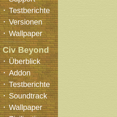
·
Testberichte
·
Versionen
·
Wallpaper
Civ Beyond
·
Überblick
·
Addon
·
Testberichte
·
Soundtrack
·
Wallpaper