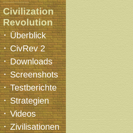
Civilization
Revolution
·
Überblick
·
CivRev 2
·
Downloads
·
Screenshots
·
Testberichte
·
Strategien
·
Videos
·
Zivilisationen