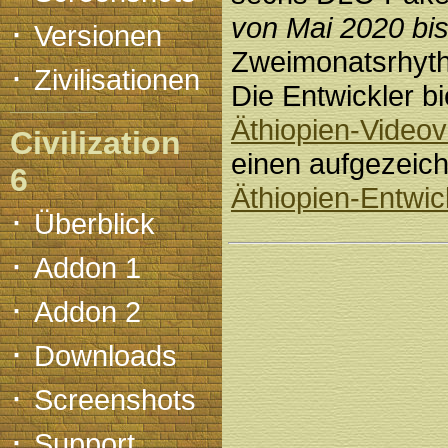
·
von Mai 2020 bi
Versionen
Zweimonatsrhyth
·
Zivilisationen
Die Entwickler b
Äthiopien-Video
Civilization
einen aufgezeic
6
Äthiopien-Entwic
·
Überblick
·
Addon 1
·
Addon 2
·
Downloads
·
Screenshots
·
Support