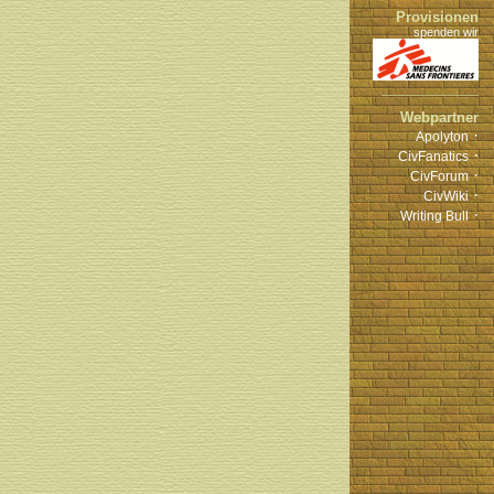
Provisionen
spenden wir
Webpartner
·
Apolyton
·
CivFanatics
·
CivForum
·
CivWiki
·
Writing Bull