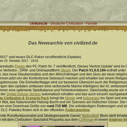
civilized.de
- Deutsche Civilization - Fansite
Das Newsarchiv von civilized.de
 2017' und neues DLC-Paket veröffentlicht (Update)
n 23. Oktober 2017 - 19:51
arestudio
Firaxis
den PC-Patch Nr. 7 veröffentlicht. Dieses 'Herbst-Update' wird im
ie Vertriebs-, DRM- und Onlineplattform
Steam
: Der
Patch V1.0.0.194
enthält unter
em, das neue Glaubenssätze und den
Mönchskrieger
und den
Guru
als neue religiö
können jetzt von der Kontrollzone Gebrauch machen und erhalten bei einem Religi
ngsbonusse. Die Einheitenflagge wird zur besseren Übersicht auch die Religionszu
ngen des Updates umfassen eine verbesserte Marine-Intelligenz der KI, verbesser
mmer eine optimierte Spielbalance und Fehlerkorrekturen. Gleichzeitig wurde ein
r der
Digital Deluxe Version
automatisch erhalten und das auch einzeln nachgekau
a Civilization & Scenario Pack
bringt die
Khmer
und
Indonesier
ins Spiel und erw
r Wat, das Naturwunder Halong-Bucht und ein Szenario am Indischen Ozean. Der
en eine Download-Größe von
rund 715 MB
. Die vollständigen Änderungen und e
DLC-Paketes finden sich in der offiziellen
Änderungsliste
.
nte Rundfunkjournalist und Strategieexperte Daniel
'WritingBull'
Blum stellt Inhal
 mit dem
Civilization
-Spezialist Piruparka aus dem
CivForum
in einem
Analyse-Vi