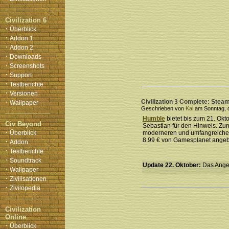
Civilization 6
·
Überblick
·
Addon 1
·
Addon 2
·
Downloads
·
Screenshots
·
Support
·
Testberichte
·
Versionen
·
Civilization 3 Complete: Ste
Wallpaper
Geschrieben von
Kai
am Sonntag, d
Humble
bietet bis zum 21. Ok
Civ Beyond
Sebastian für den Hinweis. Zum
·
Überblick
moderneren und umfangreich
8.99 € von Gamesplanet angeb
·
Addon
·
Testberichte
·
Soundtrack
Update 22. Oktober:
Das Angeb
·
Wallpaper
·
Zivilisationen
·
Zivilopedia
Civilization
Online
·
Überblick