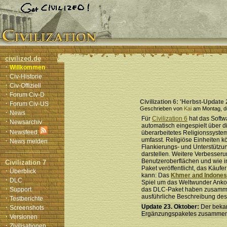
civilized.de
·
Willkommen
·
Civ-Historie
·
Civ-Offiziell
·
Forum Civ-D
Civilization 6: 'Herbst-Update
·
Forum Civ-US
Geschrieben von
Kai
am Montag, de
·
News
Für
Civilization 6
hat das Softw
·
Newsarchiv
automatisch eingespielt über d
·
Newsfeed
überarbeitetes Religionssyst
·
umfasst. Religiöse Einheiten 
News melden
Flankierungs- und Unterstützu
darstellen. Weitere Verbesseru
Benutzeroberflächen und wie i
Civilization 7
Paket veröffentlicht, das Käufe
·
Überblick
kann: Das
Khmer and Indonesi
·
DLC
Spiel um das Weltwunder Anko
·
Support
das DLC-Paket haben zusamm
ausführliche Beschreibung des 
·
Testberichte
·
Update 23. Oktober:
Der bekan
Screenshots
Ergänzungspaketes zusammen
·
Versionen
·
Zivilisationen