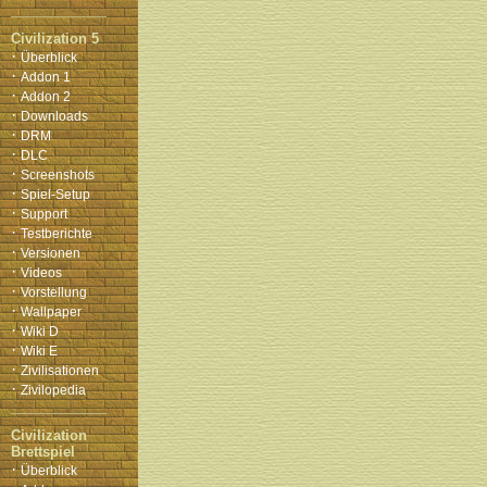
Civilization 5
·
Überblick
·
Addon 1
·
Addon 2
·
Downloads
·
DRM
·
DLC
·
Screenshots
·
Spiel-Setup
·
Support
·
Testberichte
·
Versionen
·
Videos
·
Vorstellung
·
Wallpaper
·
Wiki D
·
Wiki E
·
Zivilisationen
·
Zivilopedia
Civilization
Brettspiel
·
Überblick