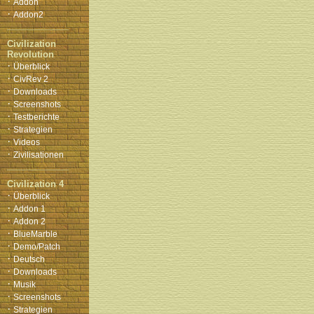
·
Addon
·
Addon2
Civilization
Revolution
·
Überblick
·
CivRev 2
·
Downloads
·
Screenshots
·
Testberichte
·
Strategien
·
Videos
·
Zivilisationen
Civilization 4
·
Überblick
·
Addon 1
·
Addon 2
·
BlueMarble
·
Demo/Patch
·
Deutsch
·
Downloads
·
Musik
·
Screenshots
·
Strategien