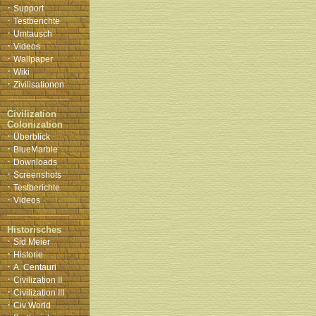
·
Support
·
Testberichte
·
Umtausch
·
Videos
·
Wallpaper
·
Wiki
·
Zivilisationen
Civilization
Colonization
·
Überblick
·
BlueMarble
·
Downloads
·
Screenshots
·
Testberichte
·
Videos
Historisches
·
Sid Meier
·
Historie
·
A. Centauri
·
Civilization II
·
Civilization III
·
Civ World