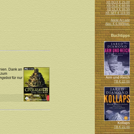
XB BOX € 29.88
XB DLD € 69.99
XB DLX € 99.99
XB SET € 119.99
Apple Arcade
Abo: € 6.99/Mon.
Buchtipps
hien. Dank an
r zum
Arm und Reich
Angebot
für nur
TB € 22.00
Kollaps
TB € 22.00