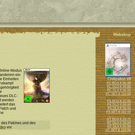
Webshop
 Online-Modus
 anderem ein
se Einheiten
Civilization VII
onskampf
PC BOX € 69.99
PC DLD € 69.99
gehörigkeit
PC DLX € 99.99
te
PC SET € 119.99
 neues DLC-
ft werden
PS BOX € 22.99
eitert das
PS DLD € 69.99
 Patch und
PS DLX € 99.99
PS SET € 119.99
ine
NT BOX € 29.75
te des Patches und des
NT DLD € 59.99
NT DLX € 89.99
deo
vor.
NT SET € 109.99