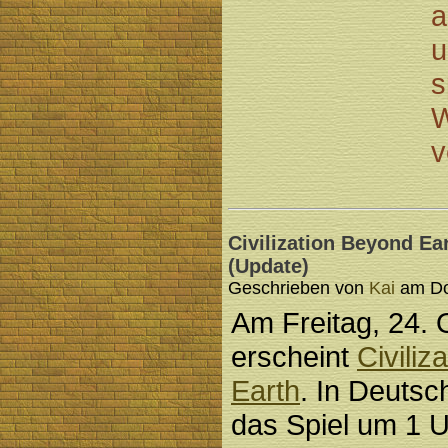
a
u
s
W
v
Civilization Beyond Ea
(Update)
Geschrieben von
Kai
am Don
Am Freitag, 24. 
erscheint
Civiliz
Earth
. In Deutsc
das Spiel um 1 