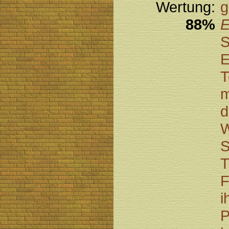
Wertung:
g
88%
E
S
E
T
m
d
W
S
T
F
i
P