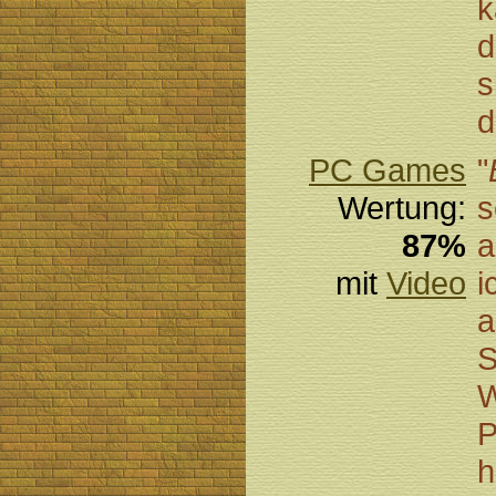
k
s
d
PC Games
"
Wertung:
s
87%
a
mit
Video
i
a
S
W
P
h