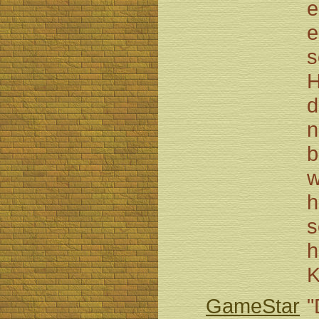
e
e
s
H
d
n
b
w
h
s
h
K
GameStar
"