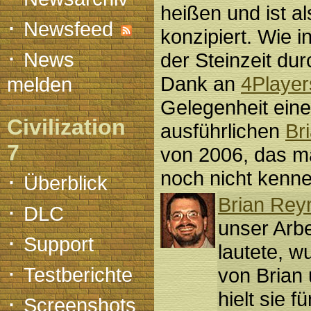
heißen und ist 
·
Newsfeed
konzipiert. Wie i
·
News
der Steinzeit du
Dank an
4Player
melden
Gelegenheit ein
Civilization
ausführlichen
Br
7
von 2006, das ma
·
noch nicht kenne
Überblick
Brian Rey
·
DLC
unser Arbei
·
Support
lautete, w
·
Testberichte
von Brian 
hielt sie 
·
Screenshots