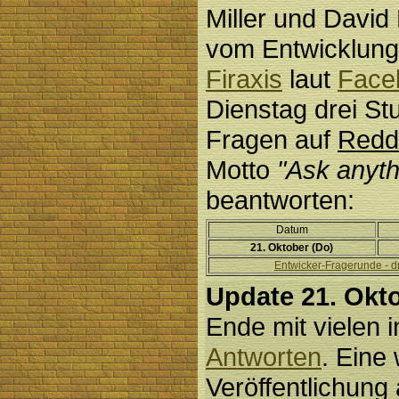
Miller und Davi
vom Entwicklung
Firaxis
laut
Face
Dienstag drei St
Fragen auf
Redd
Motto
"Ask anyth
beantworten:
Datum
21. Oktober (Do)
Entwicker-Fragerunde - d
Update 21. Okt
Ende mit vielen 
Antworten
. Eine
Veröffentlichung