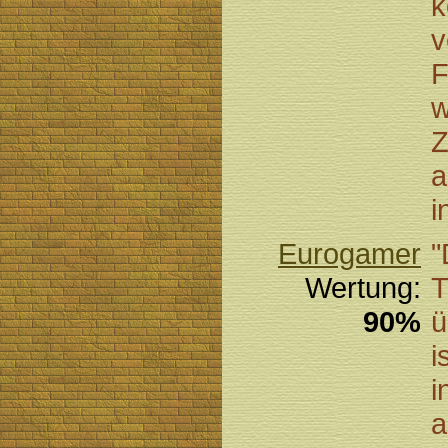
k
v
F
w
Z
a
i
Eurogamer
"
Wertung:
T
90%
ü
i
i
a