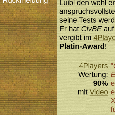
Rückmeldung
Luibl den wohl e
anspruchsvollste
seine Tests werd
Er hat
CivBE
auf
vergibt im
4Playe
Platin-Award
!
4Players
"
Wertung:
E
90%
e
mit
Video
e
X
f