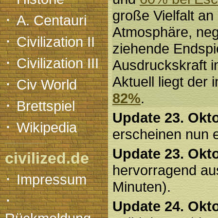
große Vielfalt an
·
A. Centauri
Atmosphäre, neg
·
Civilization II
ziehende Endspie
·
Civilization III
Ausdruckskraft i
·
Aktuell liegt der 
Civ World
82%
.
·
Brettspiel
Update 23. Okt
·
Wikipedia
erscheinen nun 
Update 23. Okt
civilized.de
hervorragend au
·
Impressum
Minuten).
·
Update 24. Okt