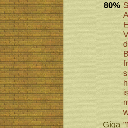
80%
S
A
E
V
d
B
f
s
h
i
m
w
Giga
"