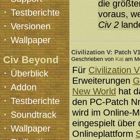
die größte
·
Testberichte
voraus, w
·
Civ 2
land
Versionen
·
Wallpaper
Civilization V: Patch V1
Civ Beyond
Geschrieben von
Kai
am Mon
Für
Civilization V
·
Überblick
Erweiterungen
G
·
Addon
New World
hat d
·
Testberichte
den PC-Patch Nr. 
·
wird im Online-
Soundtrack
eingespielt über
·
Wallpaper
Onlineplattform