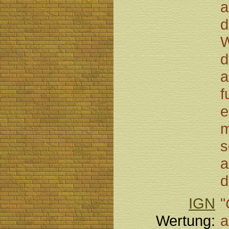
a
d
W
d
a
f
e
m
s
a
d
IGN
"
Wertung:
a