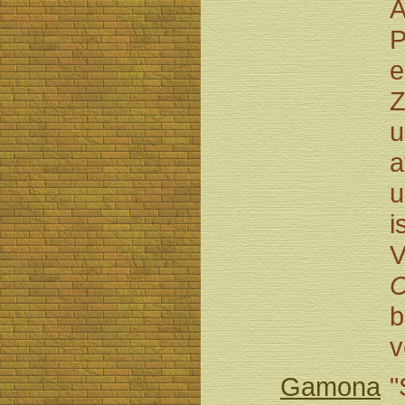
A
P
e
Z
u
a
u
i
V
C
b
v
Gamona
"