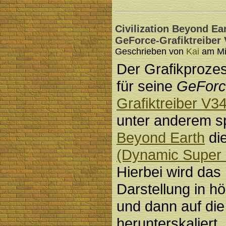
Civilization Beyond Ear
GeForce-Grafiktreiber 
Geschrieben von
Kai
am Mit
Der Grafikprozes
für seine
GeForc
Grafiktreiber V3
unter anderem sp
Beyond Earth
die
(Dynamic Super 
Hierbei wird das 
Darstellung in h
und dann auf die
herunterskaliert.