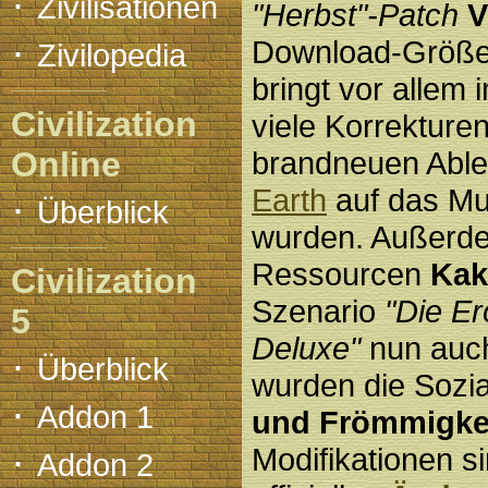
·
Zivilisationen
"Herbst"-Patch
V
·
Download-Größ
Zivilopedia
bringt vor allem 
Civilization
viele Korrekture
Online
brandneuen Abl
Earth
auf das Mut
·
Überblick
wurden. Außerde
Ressourcen
Kak
Civilization
Szenario
"Die E
5
Deluxe"
nun auch
·
Überblick
wurden die Sozia
·
Addon 1
und Frömmigke
·
Modifikationen s
Addon 2