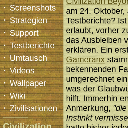
Civilization Bey
·
Screenshots
am 24. Oktober, 
·
Strategien
Testberichte? Is
erlaubt, vorher z
·
Support
das Ausbleiben 
·
Testberichte
erklären. Ein ers
·
Umtausch
Gameranx
stamm
·
bekennenden Fan
Videos
umgerechnet ei
·
Wallpaper
was der Glaubwür
·
Wiki
hilft. Immerhin en
·
Anmerkung,
"die
Zivilisationen
Instinkt vermiss
Civilization
hatte bisher jed