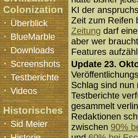
Colonization
KI der anspruch
Zeit zum Reifen 
·
Überblick
Zeitung
darf eine
·
BlueMarble
aber wer braucht 
·
Downloads
Features aufzäh
·
Screenshots
Update 23. Okt
Veröffentlichung
·
Testberichte
Schlag sind nun 
·
Videos
Testberichte verf
gesammelt verlin
Historisches
Redaktionen sch
·
Sid Meier
zwischen
90% be
·
Historie
und
60% bei Esc