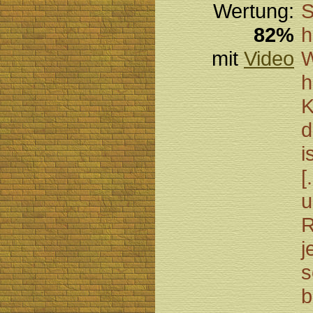
Wertung:
S
82%
h
mit
Video
W
h
K
d
i
[
u
R
j
s
b