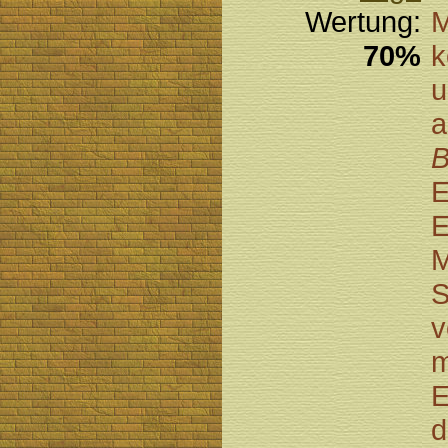
Wertung:
M
70%
k
u
a
B
E
E
M
S
v
m
E
d