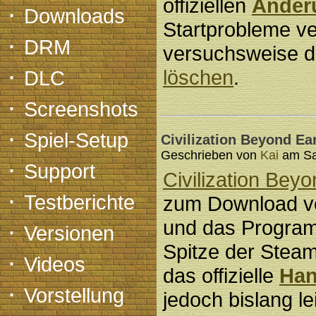
offiziellen
Änderu
·
Downloads
Startprobleme ve
·
DRM
versuchsweise 
·
löschen
.
DLC
·
Screenshots
·
Spiel-Setup
Civilization Beyond Ea
Geschrieben von
Kai
am Sam
·
Support
Civilization Bey
·
Testberichte
zum Download 
·
und das Program
Versionen
Spitze der Steam-
·
Videos
das offizielle
Han
·
Vorstellung
jedoch bislang le