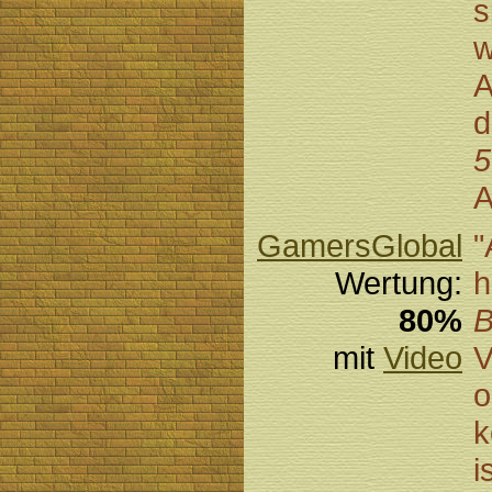
s
w
A
d
5
A
GamersGlobal
"
Wertung:
h
80%
B
mit
Video
V
o
k
i