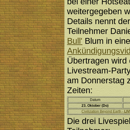
bei einer Hotseat
weitergegeben wi
Details nennt de
Teilnehmer Dani
Bull'
Blum in ein
Ankündigungsvi
Übertragen wird 
Livestream-Part
am Donnerstag z
Zeiten:
Datum
23. Oktober (Do)
Civilization Beyond Earth -
LI
Die drei Livespie