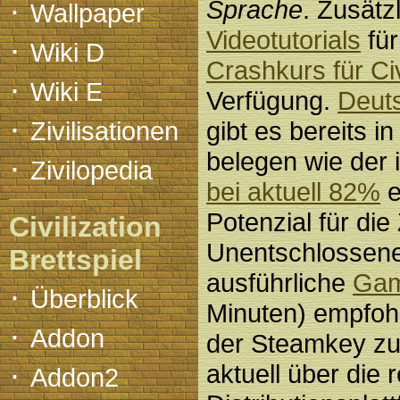
·
Sprache
. Zusätz
Wallpaper
Videotutorials
für
·
Wiki D
Crashkurs für C
·
Wiki E
Verfügung.
Deuts
·
Zivilisationen
gibt es bereits i
belegen wie der 
·
Zivilopedia
bei aktuell 82%
e
Potenzial für die
Civilization
Unentschlossene
Brettspiel
ausführliche
Gam
·
Überblick
Minuten) empfohl
·
Addon
der Steamkey zu
·
aktuell über die
Addon2