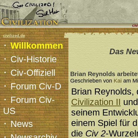
civ
civilized.de
·
Willkommen
Das New
·
Civ-Historie
·
Civ-Offiziell
Brian Reynolds arbeite
Geschrieben von
Kai
am Mit
·
Forum Civ-D
Brian Reynolds, 
·
Forum Civ-
Civilization II
un
US
seinem Entwickl
·
einem Spiel für 
News
die
Civ 2
-Wurzeln
·
Newsarchiv