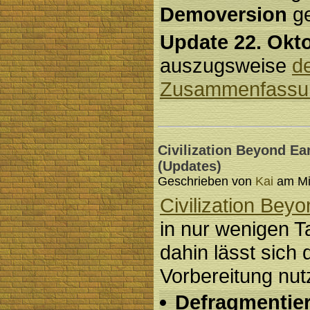
Demoversion
ge
Update 22. Okt
auszugsweise
d
Zusammenfassu
Civilization Beyond Ea
(Updates)
Geschrieben von
Kai
am Mit
Civilization Bey
in nur wenigen 
dahin lässt sich 
Vorbereitung nut
Defragmentie