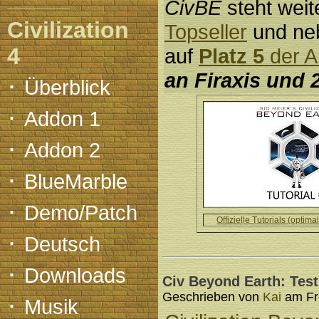
CivBE
steht weit
Civilization
Topseller
und neb
4
auf
Platz 5
der A
an Firaxis und 
·
Überblick
·
Addon 1
·
Addon 2
·
BlueMarble
·
Demo/Patch
Offizielle Tutorials (optima
·
Deutsch
·
Downloads
Civ Beyond Earth: Test
·
Geschrieben von
Kai
am Fre
Musik