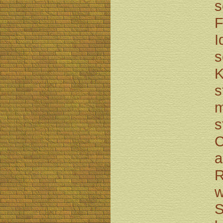
s
F
I
s
K
s
m
s
C
a
R
w
S