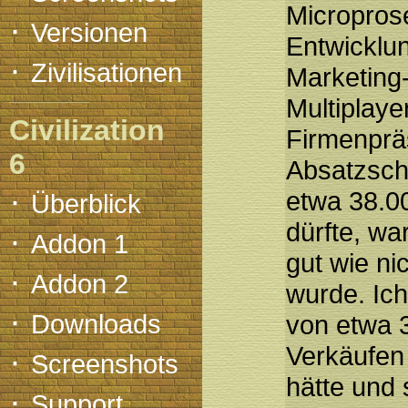
Micropros
·
Versionen
Entwicklun
·
Zivilisationen
Marketing
Multiplaye
Civilization
Firmenpräs
6
Absatzsch
·
etwa 38.0
Überblick
dürfte, wa
·
Addon 1
gut wie n
·
Addon 2
wurde. Ich
·
Downloads
von etwa 
Verkäufen
·
Screenshots
hätte und 
·
Support