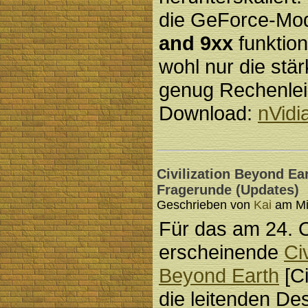
die GeForce-Mo
and 9xx
funktion
wohl nur die stär
genug Rechenlei
Download:
nVidi
Civilization Beyond Ea
Fragerunde (Updates)
Geschrieben von
Kai
am Mit
Für das am 24. 
erscheinende
Civ
Beyond Earth
[C
die leitenden Des