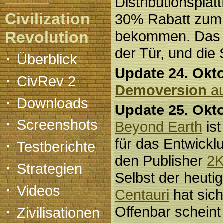
Distributionsplat
Civilization
30% Rabatt zum 
bekommen. Das 
Revolution
der Tür, und die
·
Überblick
Update 24. Okt
·
CivRev 2
Demoversion
au
·
Downloads
Update 25. Okt
·
Screenshots
Beyond Earth
ist
·
für das Entwickl
Testberichte
den Publisher
2
·
Strategien
Selbst der heuti
·
Videos
Centauri
hat sich
·
Offenbar schein
Zivilisationen