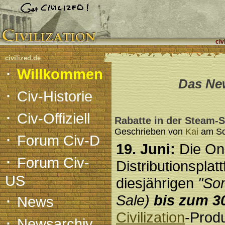
civ
civilized.de
·
Willkommen
Das New
·
Civ-Historie
·
Civ-Offiziell
Rabatte in der Steam-
Geschrieben von
Kai
am Son
·
Forum Civ-D
19. Juni:
Die Onl
·
Forum Civ-
Distributionsplat
US
diesjährigen
"So
·
Sale)
bis zum 30
News
Civilization
-Produ
·
Newsarchiv