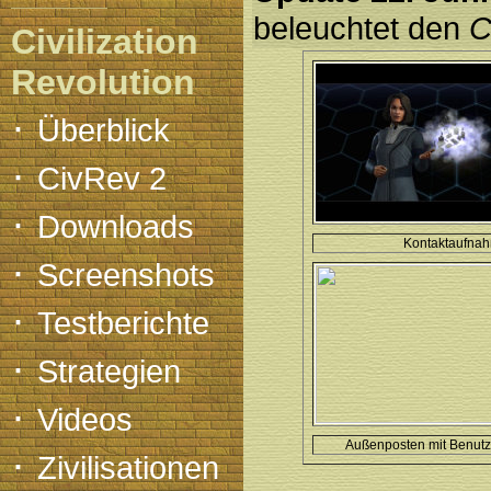
beleuchtet den
C
Civilization
Revolution
·
Überblick
·
CivRev 2
·
Downloads
Kontaktaufna
·
Screenshots
·
Testberichte
·
Strategien
·
Videos
Außenposten mit Benutz
·
Zivilisationen