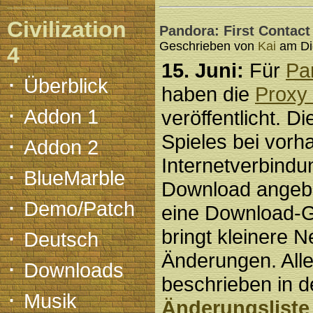
Civilization
Pandora: First Contact 
Geschrieben von
Kai
am Die
4
15. Juni:
Für
Pa
·
Überblick
haben die
Proxy 
·
Addon 1
veröffentlicht. D
·
Spieles bei vorh
Addon 2
Internetverbind
·
BlueMarble
Download angeb
·
Demo/Patch
eine Download-
·
bringt kleinere 
Deutsch
Änderungen. Alle
·
Downloads
beschrieben in de
·
Musik
Änderungsliste