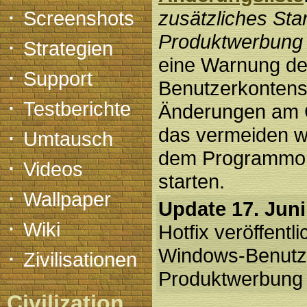
·
Screenshots
zusätzliches Sta
Produktwerbung
·
Strategien
eine Warnung d
·
Support
Benutzerkonten
·
Testberichte
Änderungen am 
·
das vermeiden w
Umtausch
dem Programmordn
·
Videos
starten.
·
Wallpaper
Update 17. Juni
·
Wiki
Hotfix veröffentl
·
Windows-Benutze
Zivilisationen
Produktwerbung b
Civilization