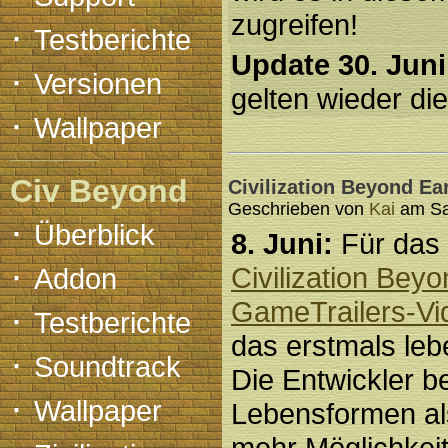
zugreifen!
·
Testberichte
Update 30. Juni
·
Versionen
gelten wieder die
·
Wallpaper
Civ Beyond
Civilization Beyond Ea
Geschrieben von
Kai
am Sam
·
Überblick
8. Juni:
Für das 
·
Civilization Bey
Addon
GameTrailers-Vi
·
Testberichte
das erstmals leb
·
Soundtrack
Die Entwickler b
·
Wallpaper
Lebensformen al
mehr Möglichkeit