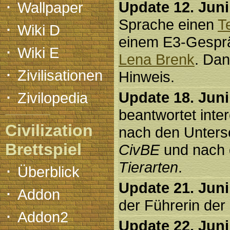
·
Update 12. Juni
Wallpaper
Sprache einen
T
·
Wiki D
einem E3-Gespr
·
Wiki E
Lena Brenk
. Da
·
Zivilisationen
Hinweis.
·
Update 18. Juni
Zivilopedia
beantwortet inte
Civilization
nach den Unter
Brettspiel
CivBE
und nach 
Tierarten
.
·
Überblick
Update 21. Juni
·
Addon
der Führerin der
·
Addon2
Update 22. Juni