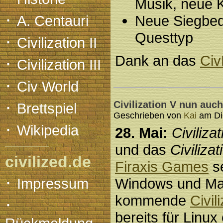
Musik, neue 
·
A. Centauri
Neue Siegbed
Questtyp
·
Civilization II
·
Dank an das
Ci
Civilization III
·
Civ World
·
Civilization V nun auc
Brettspiel
Geschrieben von
Kai
am Die
·
Wikipedia
28. Mai:
Civilizat
und das
Civilizat
civilized.de
Firaxis Games
se
·
Impressum
Windows und Mac
kommende
Civil
·
bereits für Linux