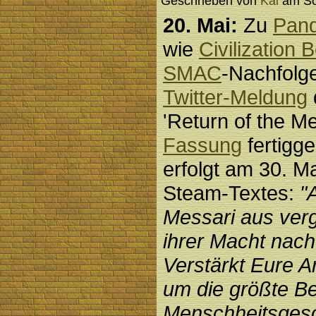
Geschrieben von
Kai
am Son
20. Mai:
Zu
Pand
wie
Civilization
SMAC
-Nachfolge
Twitter-Meldung
'Return of the M
Fassung
fertigge
erfolgt am 30. M
Steam-Textes:
"
Messari aus verg
ihrer Macht nac
Verstärkt Eure 
um die größte B
Menschheitsgesc