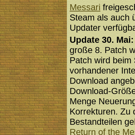
Messari
freigesc
Steam als auch 
Updater verfügba
Update 30. Mai:
große 8. Patch w
Patch wird beim 
vorhandener Int
Download angeb
Download-Größ
Menge Neuerung
Korrekturen. Zu 
Bestandteilen g
Return of the Me