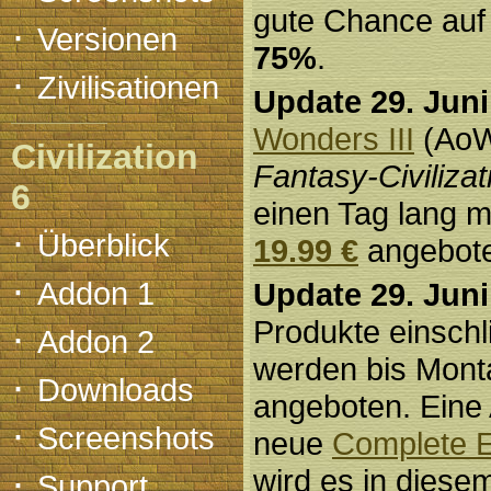
gute Chance auf
·
Versionen
75%
.
·
Zivilisationen
Update 29. Juni
Wonders III
(AoW3
Civilization
Fantasy-Civilizat
6
einen Tag lang m
·
Überblick
19.99 €
angebot
·
Addon 1
Update 29. Juni
Produkte einschl
·
Addon 2
werden bis Mont
·
Downloads
angeboten. Eine 
·
Screenshots
neue
Complete E
·
wird es in dies
Support