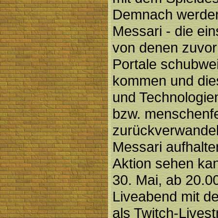
Demnach werden 
Messari - die ei
von denen zuvor 
Portale schubwe
kommen und dies
und Technologien
bzw. menschenf
zurückverwandeln
Messari aufhalt
Aktion sehen ka
30. Mai, ab 20.0
Liveabend mit de
als
Twitch-Lives