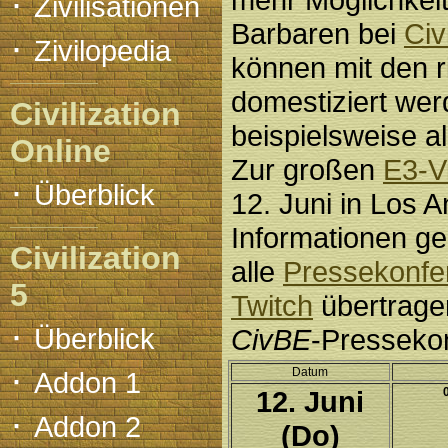
·
Zivilisationen
Barbaren bei
Civ
·
Zivilopedia
können mit den r
domestiziert wer
Civilization
beispielsweise al
Online
Zur großen
E3-V
·
Überblick
12. Juni in Los A
Informationen g
Civilization
alle
Pressekonfe
5
Twitch
übertragen
·
Überblick
CivBE
-Pressekon
·
Datum
Addon 1
12. Juni
·
Addon 2
(Do)