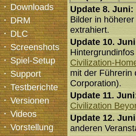
·
Downloads
Update 8. Juni:
·
Bilder in höhere
DRM
extrahiert.
·
DLC
Update 10. Juni
·
Screenshots
Hintergrundinfos
·
Spiel-Setup
Civilization-Ho
·
mit der Führeri
Support
Corporation).
·
Testberichte
Update 11. Juni
·
Versionen
Civilization Bey
·
Videos
Update 12. Juni
·
Vorstellung
anderen Veransta