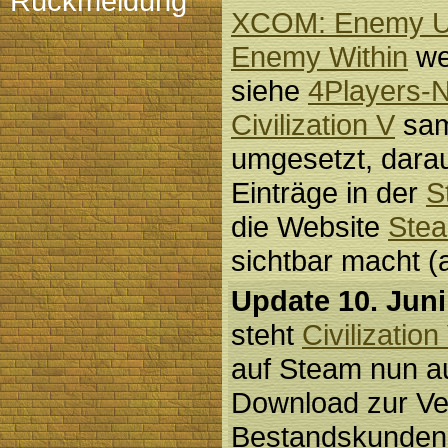
Rückmeldung
XCOM: Enemy 
Enemy Within
wer
siehe
4Players-
Civilization V
sa
umgesetzt, darau
Einträge in der
S
die Website
Ste
sichtbar macht (
Update 10. Juni
steht
Civilization
auf Steam nun a
Download zur Ve
Bestandskunden