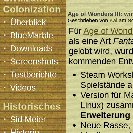
Colonization
Age of Wonders III: wi
·
Überblick
Geschrieben von
Kai
am Son
Für
Age of Wonde
·
BlueMarble
als eine Art
Fanta
·
Downloads
gelobt wird, wur
·
kommenden Entwi
Screenshots
·
Testberichte
Steam Works
Spielstände 
·
Videos
Version für M
Linux) zusam
Historisches
Erweiterung
·
Sid Meier
Neue Rasse, 
·
Historie