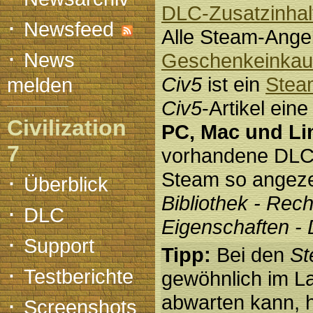
DLC-Zusatzinhal
·
Newsfeed
Alle Steam-Ange
·
News
Geschenkeinkau
Civ5
ist ein
Stea
melden
Civ5
-Artikel ein
Civilization
PC, Mac und Li
7
vorhandene DLC-
·
Steam so angeze
Überblick
Bibliothek - Rec
·
DLC
Eigenschaften -
·
Support
Tipp:
Bei den
St
·
Testberichte
gewöhnlich im La
·
abwarten kann, h
Screenshots