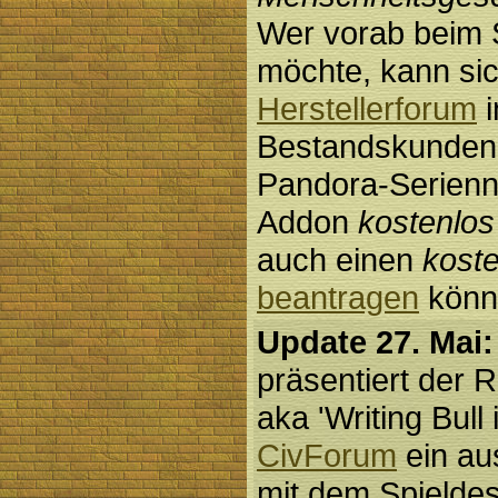
Wer vorab beim 
möchte, kann si
Herstellerforum
i
Bestandskunden m
Pandora-Serien
Addon
kostenlos
auch einen
kost
beantragen
könn
Update 27. Mai:
präsentiert der 
aka 'Writing Bul
CivForum
ein au
mit dem Spielde