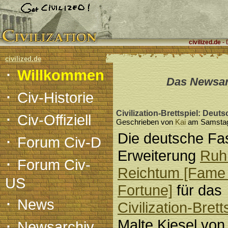
civilized.de
- 
civilized.de
·
Willkommen
Das Newsarc
·
Civ-Historie
·
Civilization-Brettspiel: Deut
Civ-Offiziell
Geschrieben von
Kai
am Samstag,
·
Die deutsche Fa
Forum Civ-D
Erweiterung
Ruh
·
Forum Civ-
Reichtum [Fame
US
Fortune]
für das
·
News
Civilization-Brett
·
Malte Kiesel von
Newsarchiv