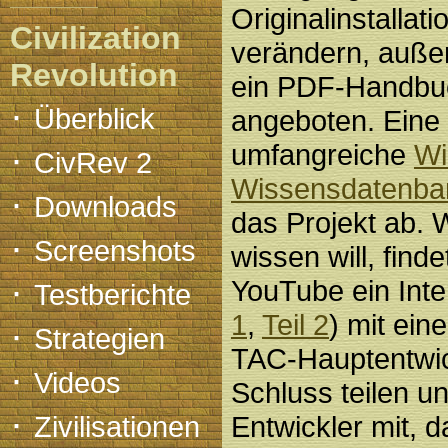
Originalinstallati
Civilization
verändern, auße
Revolution
ein PDF-Handbu
·
Überblick
angeboten. Eine
·
umfangreiche
Wi
CivRev 2
Wissensdatenba
·
Downloads
das Projekt ab.
·
Screenshots
wissen will, finde
·
YouTube ein Inte
Testberichte
1
,
Teil 2
) mit ein
·
Strategien
TAC-Hauptentwic
·
Videos
Schluss teilen u
·
Zivilisationen
Entwickler mit, d