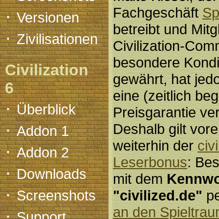
Fachgeschäft
Sp
·
Versionen
betreibt und Mitg
·
Zivilisationen
Civilization-Com
besondere Kondi
Civilization
gewährt, hat jed
6
eine (zeitlich be
·
Überblick
Preisgarantie ver
·
Deshalb gilt vore
Addon 1
weiterhin der
civ
·
Addon 2
Leserbonus
: Bes
·
Downloads
mit dem
Kennwo
·
Screenshots
"civilized.de"
p
an den Spieltra
·
Support