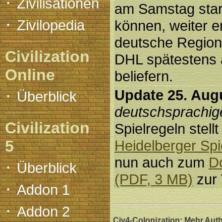
·
Zivilisationen
am Samstag star
·
Zivilopedia
können, weiter e
deutsche Region
Civilization
DHL spätestens
Online
beliefern.
·
Update 25. Aug
Überblick
deutschsprachig
Civilization
Spielregeln stellt
5
Heidelberger Spi
nun auch zum
D
·
Überblick
(PDF, 3 MB)
zur 
·
Addon 1
·
Addon 2
Civ4-Colonization: Mehr Authe