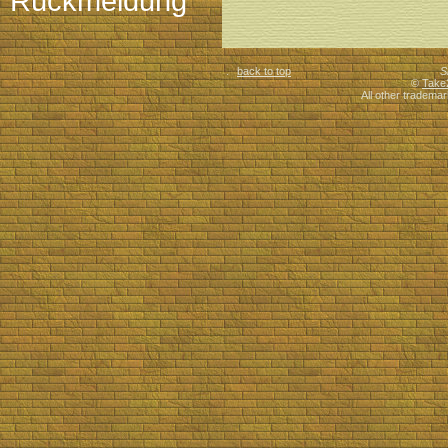
Rückmeldung
back to top
S
©
Take
All other trademar