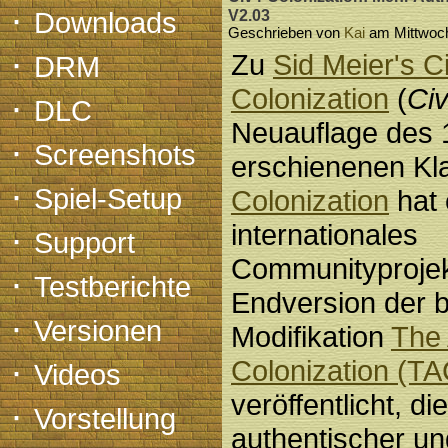
·
Downloads
V2.03
Geschrieben von
Kai
am Mittwoch
·
Zu
Sid Meier's C
DRM
Colonization
(
Ci
·
DLC
Neuauflage des 
·
Screenshots
erschienenen Kl
·
Spiel-Setup
Colonization
hat 
·
internationales
Support
Communityprojek
·
Testberichte
Endversion der 
·
Versionen
Modifikation
The 
·
Colonization (TA
Videos
veröffentlicht, di
·
Vorstellung
authentischer un