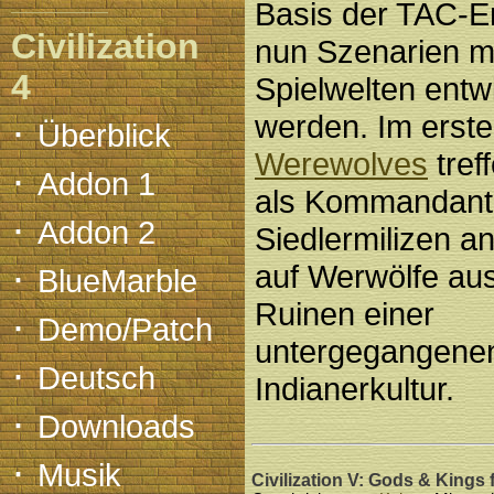
Basis der TAC-E
Civilization
nun Szenarien m
4
Spielwelten entw
·
werden. Im erst
Überblick
Werewolves
tref
·
Addon 1
als Kommandant
·
Addon 2
Siedlermilizen a
·
auf Werwölfe au
BlueMarble
Ruinen einer
·
Demo/Patch
untergegangene
·
Deutsch
Indianerkultur.
·
Downloads
·
Musik
Civilization V: Gods & Kings 