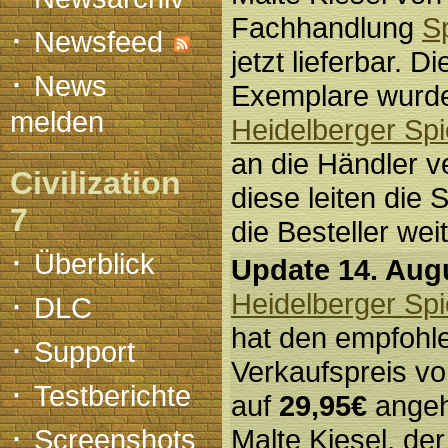
Fachhandlung
S
·
Newsfeed
jetzt lieferbar. D
·
News
Exemplare wurd
melden
Heidelberger Spi
an die Händler v
Civilization
diese leiten die 
7
die Besteller weit
·
Überblick
Update 14. Aug
·
Heidelberger Spi
DLC
hat den empfohl
·
Support
Verkaufspreis v
·
Testberichte
auf
29,95€
angeh
·
Screenshots
Malte Kiesel, de