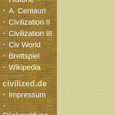
·
A. Centauri
·
Civilization II
·
Civilization III
·
Civ World
·
Brettspiel
·
Wikipedia
civilized.de
·
Impressum
·