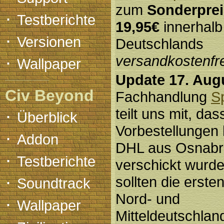
zum
Sonderprei
·
Testberichte
19,95€
innerhalb
·
Versionen
Deutschlands
·
versandkostenfre
Wallpaper
Update 17. Aug
Civ Beyond
Fachhandlung
S
·
teilt uns mit, das
Überblick
Vorbestellungen 
·
Addon
DHL aus Osnabr
·
Testberichte
verschickt wurde
·
sollten die ersten
Soundtrack
Nord- und
·
Wallpaper
Mitteldeutschland