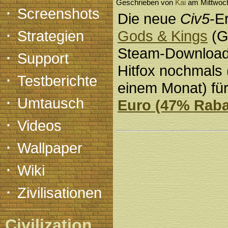
Geschrieben von
Kai
am Mittwoch
·
Screenshots
Die neue
Civ5
-E
·
Strategien
Gods & Kings
(G
Steam-Download
·
Support
Hitfox nochmals 
·
Testberichte
einem Monat) fü
·
Umtausch
Euro (47% Raba
·
Videos
·
Wallpaper
·
Wiki
·
Zivilisationen
Civilization