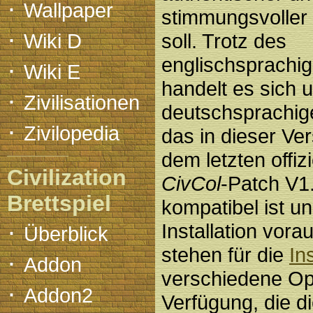
·
Wallpaper
stimmungsvolle
·
Wiki D
soll. Trotz des
englischsprachig
·
Wiki E
handelt es sich 
·
Zivilisationen
deutschsprachige
·
Zivilopedia
das in dieser Ver
dem letzten offizi
Civilization
CivCol
-Patch V1
Brettspiel
kompatibel ist u
·
Installation vora
Überblick
stehen für die
In
·
Addon
verschiedene Op
·
Addon2
Verfügung, die d