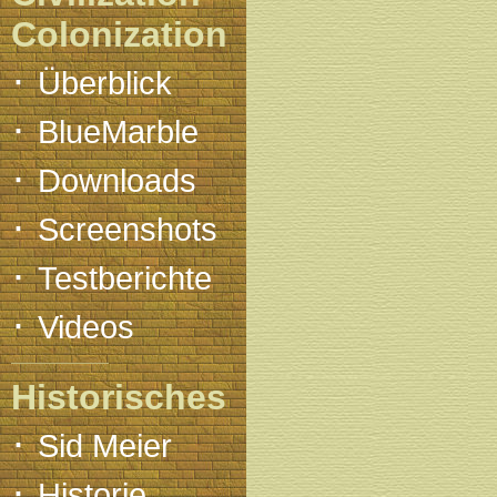
Colonization
·
Überblick
·
BlueMarble
·
Downloads
·
Screenshots
·
Testberichte
·
Videos
Historisches
·
Sid Meier
·
Historie