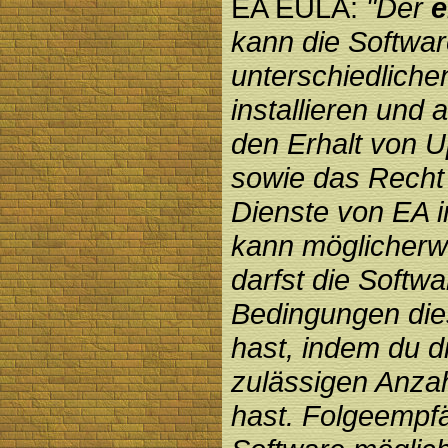
EA EULA:
"Der
e
kann die Softwar
unterschiedlich
installieren und 
den Erhalt von 
sowie das Recht 
Dienste von EA i
kann möglicherw
darfst die Softw
Bedingungen die
hast, indem du d
zulässigen Anzah
hast. Folgeempfä