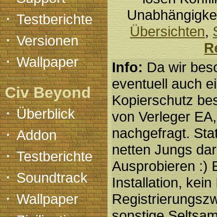
Unabhängigkei
·
Testberichte
Übersichten
,
·
Versionen
R
·
Wallpaper
Info:
Da wir beso
eventuell auch 
Civ Beyond
Kopierschutz bes
·
Überblick
von Verleger EA,
·
nachgefragt. Stat
Addon
netten Jungs dar
·
Testberichte
Ausprobieren :) 
·
Soundtrack
Installation, kei
·
Wallpaper
Registrierungsz
sonstige Seltsam