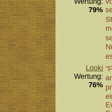
Wertung:
vo
79%
se
S
m
s
Nu
e
Looki
"F
Wertung:
a
76%
p
ei
Ev