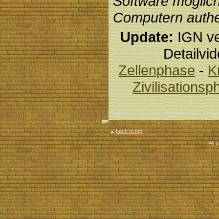
Software möglich
Computern authen
Update:
IGN ve
Detailvi
Zellenphase
-
K
Zivilisations
back to top
All 