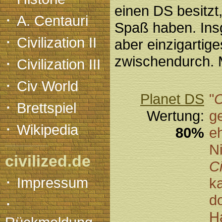
einen DS besitzt
·
A. Centauri
Spaß haben. Ins
·
Civilization II
aber einzigartig
·
zwischendurch. 
Civilization III
·
Civ World
Planet DS
"
C
·
Brettspiel
Wertung:
g
·
Wikipedia
80%
e
N
civilized.de
Ci
·
Impressum
ka
d
·
H