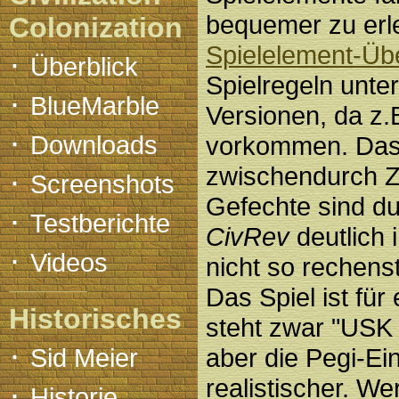
bequemer zu erle
Colonization
Spielelement-Übe
·
Überblick
Spielregeln unte
·
BlueMarble
Versionen, da z.
·
Downloads
vorkommen. Das s
zwischendurch Z
·
Screenshots
Gefechte sind du
·
Testberichte
CivRev
deutlich i
·
Videos
nicht so rechens
Das Spiel ist fü
Historisches
steht zwar "USK 
·
Sid Meier
aber die Pegi-Ei
realistischer. We
·
Historie