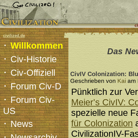
ci
civilized.de
·
Willkommen
Das New
·
Civ-Historie
·
Civ-Offiziell
CivIV Colonization: Blu
Geschrieben von
Kai
am F
·
Forum Civ-D
Pünktlich zur Ve
·
Forum Civ-
Meier's CivIV: Co
US
spezielle neue 
·
für Colonization
a
News
CivilizationIV-Fa
·
Newsarchiv