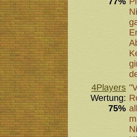
77%
P
N
g
E
Ab
K
g
de
4Players
"V
Wertung:
R
75%
a
m
N