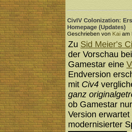
CivIV Colonization: Ers
Homepage (Updates)
Geschrieben von
Kai
am D
Zu
Sid Meier's C
der Vorschau be
Gamestar eine
V
Endversion ersch
mit
Civ4
verglich
ganz originalgetr
ob Gamestar nur
Version erwartet 
modernisierter S