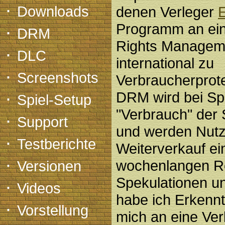
·
Downloads
denen Verleger
E
Programm an ei
·
DRM
Rights Manageme
·
DLC
international zu
·
Screenshots
Verbraucherprote
·
DRM wird bei Spo
Spiel-Setup
"Verbrauch" der 
·
Support
und werden Nutz
·
Testberichte
Weiterverkauf e
·
wochenlangen R
Versionen
Spekulationen u
·
Videos
habe ich Erkenn
·
Vorstellung
mich an eine Ver