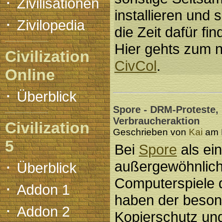
·
Zivilisationen
installieren und 
·
Zivilopedia
die Zeit dafür f
Hier gehts zum 
Civilization
CivCol
.
Online
·
Überblick
Spore - DRM-Proteste,
Verbraucheraktion
Civilization
Geschrieben von
Kai
am M
5
Bei
Spore
als ei
·
außergewöhnlic
Überblick
Computerspiele d
·
Addon 1
haben der beso
·
Addon 2
Kopierschutz un