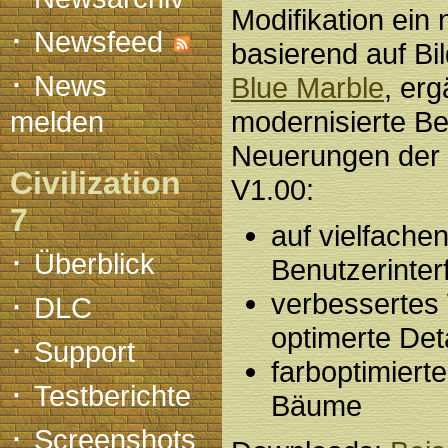
Modifikation ein
·
Newsfeed
basierend auf Bi
·
News
Blue Marble
, er
melden
modernisierte Be
Neuerungen der 
Civilization
V1.00:
7
auf vielfache
·
Überblick
Benutzerinter
·
verbessertes
DLC
optimerte Det
·
Support
farboptimiert
·
Testberichte
Bäume
·
Screenshots