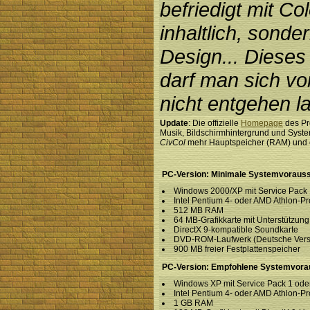
befriedigt mit Co
inhaltlich, sonde
Design... Dieses
darf man sich vo
nicht entgehen l
Update
: Die offizielle
Homepage
des Pr
Musik, Bildschirmhintergrund und Syst
CivCol
mehr Hauptspeicher (RAM) und 
PC-Version: Minimale Systemvoraus
Windows 2000/XP mit Service Pack 
Intel Pentium 4- oder AMD Athlon-P
512 MB RAM
64 MB-Grafikkarte mit Unterstützung
DirectX 9-kompatible Soundkarte
DVD-ROM-Laufwerk (Deutsche Versio
900 MB freier Festplattenspeicher
PC-Version: Empfohlene Systemvora
Windows XP mit Service Pack 1 ode
Intel Pentium 4- oder AMD Athlon-P
1 GB RAM