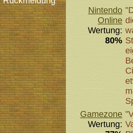
Rückmeldung
Nintendo
"
Online
d
Wertung:
w
80%
S
ei
B
C
e
m
S
Gamezone
"V
Wertung:
V