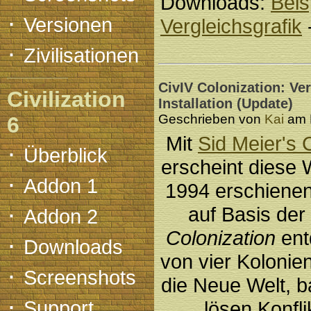
Downloads:
Beis
·
Versionen
Vergleichsgrafik
·
Zivilisationen
CivIV Colonization: Ver
Civilization
Installation (Update)
Geschrieben von
Kai
am D
6
Mit
Sid Meier's 
·
Überblick
erscheint diese
·
Addon 1
1994 erschiene
·
auf Basis der 
Addon 2
Colonization
ent
·
Downloads
von vier Koloni
·
Screenshots
die Neue Welt, 
·
Support
lösen Konfl