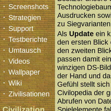
·
Screenshots
Technologiebaum
Ausdrucken sow
·
Strategien
zu Siegvarianten
·
Support
Als
Update
ein k
·
Testberichte
den ersten Blick 
·
Umtausch
den zweiten Blic
passen damit ein
·
Videos
winzigen DS-Bild
·
Wallpaper
der Hand und da
·
Wiki
Gefühl stellt sic
·
Civilopedia der 
Zivilisationen
Abrufen von Date
Civilization
Spielelemente fa