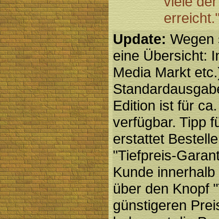
viele der
erreicht.
Update:
Wegen s
eine Übersicht: 
Media Markt etc.) 
Standardausgabe
Edition ist für 
verfügbar. Tipp 
erstattet Bestell
"Tiefpreis-Garan
Kunde innerhalb
über den Knopf "
günstigeren Prei