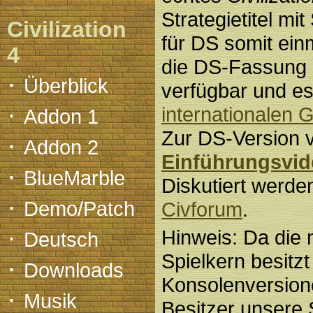
Strategietitel mit 
Civilization
für DS somit einm
4
die DS-Fassung 
·
Überblick
verfügbar und es 
·
internationalen
Addon 1
Zur DS-Version v
·
Addon 2
Einführungsvid
·
BlueMarble
Diskutiert werd
·
Demo/Patch
Civforum
.
·
Hinweis: Da die
Deutsch
Spielkern besitz
·
Downloads
Konsolenversione
·
Musik
Besitzer unsere