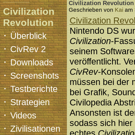
Civilization Revolutio
Civilization
Geschrieben von
Kai
am S
Civilization Revo
Revolution
Nintendo DS wur
·
Überblick
Civilization
-Fass
·
CivRev 2
seinem Softwares
·
veröffentlicht. V
Downloads
CivRev
-Konsole
·
Screenshots
müssen bei der 
·
Testberichte
bei Grafik, Soun
·
Strategien
Civilopedia Abst
Ansonsten ist der
·
Videos
sodass sich hier
·
Zivilisationen
echtes
Civilizati