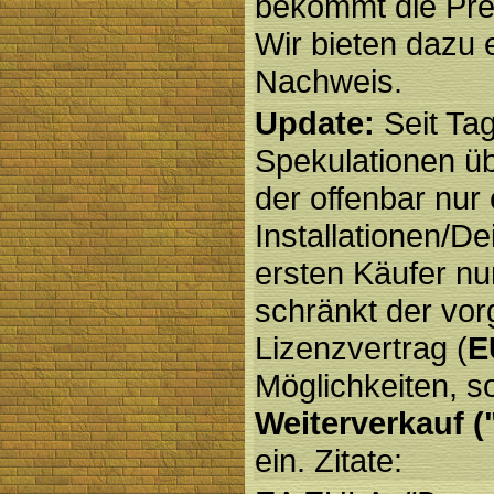
bekommt die Prei
Wir bieten dazu
Nachweis.
Update:
Seit Tag
Spekulationen ü
der offenbar nur
Installationen/De
ersten Käufer nun
schränkt der vo
Lizenzvertrag (
E
Möglichkeiten, s
Weiterverkauf 
ein. Zitate: