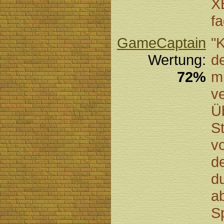
XB
fa
GameCaptain
"
Wertung:
d
72%
mi
v
Üb
St
v
d
d
ab
Sp