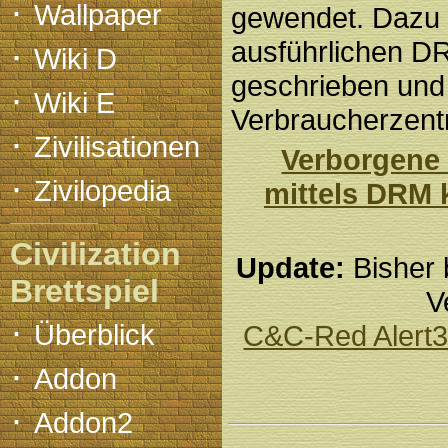
·
Wallpaper
gewendet. Dazu 
·
ausführlichen DR
Wiki D
geschrieben und
·
Wiki E
Verbraucherzent
·
Zivilisationen
Verborgene
·
Zivilopedia
mittels DRM 
Civilization
Update:
Bisher 
Brettspiel
V
·
Überblick
C&C-Red Alert
·
Addon
·
Addon2