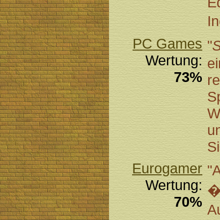
Ed
I
PC Games
"
S
Wertung:
ei
73%
r
Sp
W
u
Si
Eurogamer
"
Wertung:
�
70%
A