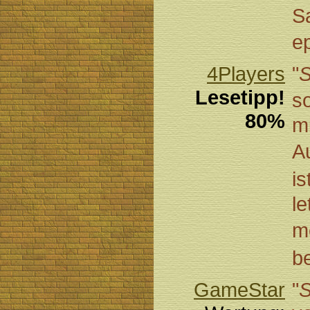
S
e
4Players
"
S
Lesetipp!
s
80%
mi
A
is
le
m
b
GameStar
"
S