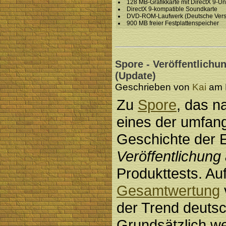
128 MB-Grafikkarte mit DirectX 9-Un
DirectX 9-kompatible Soundkarte
DVD-ROM-Laufwerk (Deutsche Versio
900 MB freier Festplattenspeicher
Spore - Veröffentlichu
(Update)
Geschrieben von
Kai
am D
Zu
Spore
, das 
eines der umfan
Geschichte der E
Veröffentlichun
Produkttests. Auff
Gesamtwertung
der Trend deuts
Grundsätzlich w