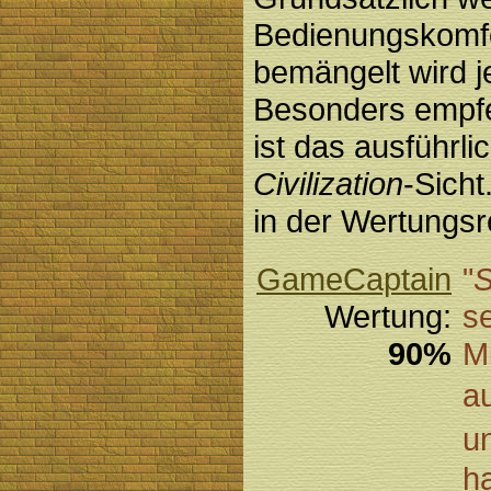
Bedienungskomfor
bemängelt wird j
Besonders empfe
ist das ausführl
Civilization
-Sich
in der Wertungsr
GameCaptain
"
S
Wertung:
se
90%
M
a
u
h