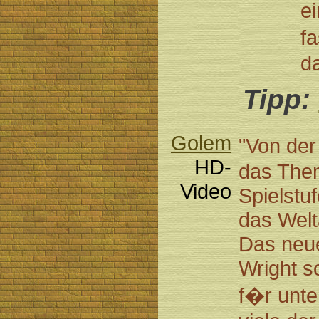
e
f
d
Tipp:
Golem
"Von der
HD-
das Them
Video
Spielstu
das Welta
Das neue
Wright 
f�r unte