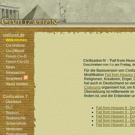
civilized.de
·
Willkommen
·
Civ-Historie
·
Civ-Offiziell
·
Forum Civ-D
Civilization IV - 'Fall from Hea
·
Forum Civ-US
Geschrieben von
Kai
am Freitag, d
·
News
Für die Basisversion von
Civili
·
Newsarchiv
Modifikation
Fall from Heaven I
·
Newsfeed
Religionen, Kreaturen, Engel, 
·
hat auch in Deutschland so vi
News melden
Civforums
organisiert hat, um 
Übersetzung ist mittlerweile s
finden ist, und die Entwickler 
Civilization 7
·
Überblick
·
DLC
Fall from Heaven II - 
·
Fall from Heaven II - 
Support
Fall from Heaven II - E
·
Testberichte
Fall from Heaven II - 
·
Screenshots
Fall from Heaven II - Wi
·
Versionen
·
Zivilisationen