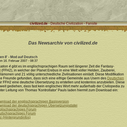
civilized.de
- Deutsche Civilization - Fansite
Das Newsarchiv von civilized.de
ven II' - Mod auf Deutsch
en 16. Februar 2007 - 08:37
zation 4
gibt es im englischsprachigen Raum seit längerer Zeit die Fantasy-
I
(FFH2), in welcher der Planet Erebus in eine Welt voller Helden, Zauberei,
Dämonen und 21 völlig unterschiedliche Zivilisationen einlädt. Diese Modifikation
ele Freunde gefunden, dass sich eine eifrige Gemeinde aus Usern des
Deutschen
für FFH2 eine deutsche Übersetzung zu erstellen und kostenlos anzubieten. Diese
o weit gediehen, dass fast kein englisches Wort mehr außerhalb der Civilopedia zu
unter Leitung von Thomas 'Kontrollator' Pauls laden hiermit zum Download ein:
Download der englischsprachigen Basisversion
Download der deutschsprachigen Übersetzungsdatei
nglischsprachiges Forum
Deutschsprachiges Forum
ki (Hintergrundinfos)