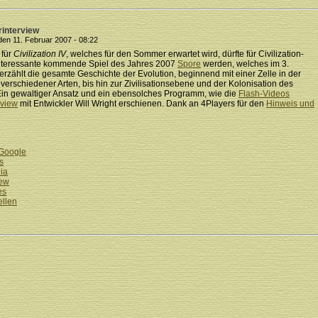
rinterview
en 11. Februar 2007 - 08:22
 für
Civilization IV
, welches für den Sommer erwartet wird, dürfte für Civilization-
interessante kommende Spiel des Jahres 2007
Spore
werden, welches im 3.
erzählt die gesamte Geschichte der Evolution, beginnend mit einer Zelle in der
verschiedener Arten, bis hin zur Zivilisationsebene und der Kolonisation des
in gewaltiger Ansatz und ein ebensolches Programm, wie die
Flash-Videos
rview
mit Entwickler Will Wright erschienen. Dank an 4Players für den
Hinweis und
 Google
s
ia
iew
es
ellen