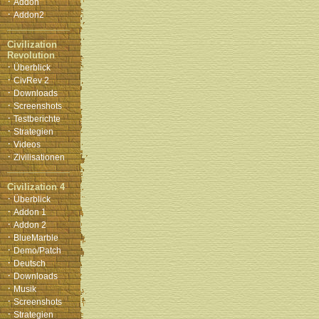
·
Addon
·
Addon2
Civilization
Revolution
·
Überblick
·
CivRev 2
·
Downloads
·
Screenshots
·
Testberichte
·
Strategien
·
Videos
·
Zivilisationen
Civilization 4
·
Überblick
·
Addon 1
·
Addon 2
·
BlueMarble
·
Demo/Patch
·
Deutsch
·
Downloads
·
Musik
·
Screenshots
·
Strategien