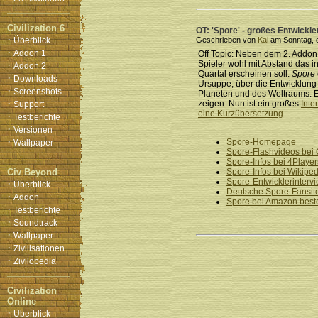
Civilization 6
OT: 'Spore' - großes Entwickle
·
Überblick
Geschrieben von
Kai
am Sonntag, d
·
Addon 1
Off Topic: Neben dem 2. Addon
·
Spieler wohl mit Abstand das 
Addon 2
Quartal erscheinen soll.
Spore
·
Downloads
Ursuppe, über die Entwicklung 
·
Screenshots
Planeten und des Weltraums. E
·
zeigen. Nun ist ein großes
Inte
Support
eine Kurzübersetzung
.
·
Testberichte
·
Versionen
·
Spore-Homepage
Wallpaper
Spore-Flashvideos bei
Spore-Infos bei 4Player
Civ Beyond
Spore-Infos bei Wikiped
Spore-Entwicklerinterv
·
Überblick
Deutsche Spore-Fansit
·
Addon
Spore bei Amazon best
·
Testberichte
·
Soundtrack
·
Wallpaper
·
Zivilisationen
·
Zivilopedia
Civilization
Online
·
Überblick