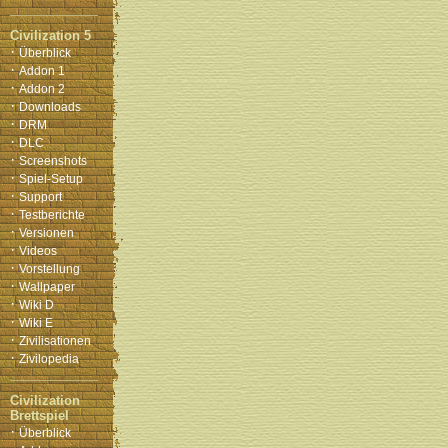
Civilization 5
·
Überblick
·
Addon 1
·
Addon 2
·
Downloads
·
DRM
·
DLC
·
Screenshots
·
Spiel-Setup
·
Support
·
Testberichte
·
Versionen
·
Videos
·
Vorstellung
·
Wallpaper
·
Wiki D
·
Wiki E
·
Zivilisationen
·
Zivilopedia
Civilization
Brettspiel
·
Überblick