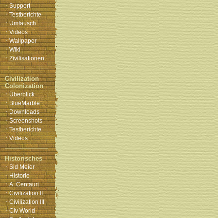
·
Support
·
Testberichte
·
Umtausch
·
Videos
·
Wallpaper
·
Wiki
·
Zivilisationen
Civilization
Colonization
·
Überblick
·
BlueMarble
·
Downloads
·
Screenshots
·
Testberichte
·
Videos
Historisches
·
Sid Meier
·
Historie
·
A. Centauri
·
Civilization II
·
Civilization III
·
Civ World