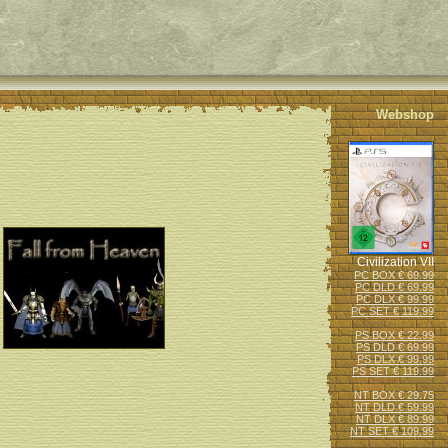
Webshop
Civilization VII
PC BOX € 69.99
PC DLD € 69.99
PC DLX € 99.99
PC SET € 119.99
PS BOX € 22.99
PS DLD € 69.99
PS DLX € 99.99
PS SET € 119.99
NT BOX € 29.75
NT DLD € 59.99
NT DLX € 89.99
NT SET € 109.99