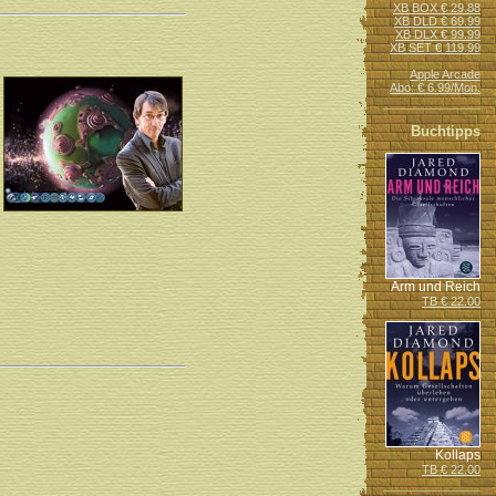
XB BOX € 29.88
XB DLD € 69.99
XB DLX € 99.99
XB SET € 119.99
Apple Arcade
Abo: € 6.99/Mon.
Buchtipps
Arm und Reich
TB € 22.00
Kollaps
TB € 22.00