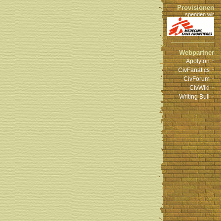
Provisionen
spenden wir
Webpartner
·
Apolyton
·
CivFanatics
·
CivForum
·
CivWiki
·
Writing Bull