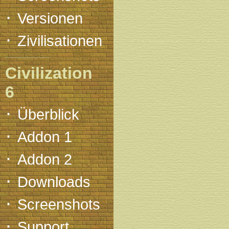
·
Versionen
·
Zivilisationen
Civilization
6
·
Überblick
·
Addon 1
·
Addon 2
·
Downloads
·
Screenshots
·
Support