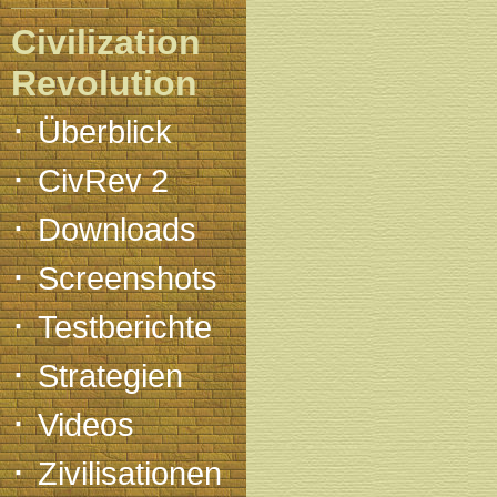
Civilization
Revolution
·
Überblick
·
CivRev 2
·
Downloads
·
Screenshots
·
Testberichte
·
Strategien
·
Videos
·
Zivilisationen