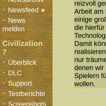
reizvoll g
·
Newsfeed
Arbeit a
·
einige gro
News
die hierfü
melden
Technologi
Civilization
Damit könn
realisiere
7
nur träum
·
Überblick
denen wir
·
DLC
Spielern fü
·
Support
wollen.
·
Testberichte
·
Screenshots