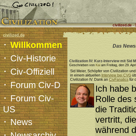
civilized.de
- 
civilized.de
·
Willkommen
Das Newsa
·
Civ-Historie
Civilization IV: Kurz-Interview mit Sid 
Geschrieben von
Kai
am Freitag, den 29. Apri
·
Civ-Offiziell
Sid Meier, Schöpfer von Civilization un
in einem aktuellen
Interview bei CVG
üb
·
Civilization IV. Dank an
CivFanatics
für 
Forum Civ-D
Ich habe b
·
Forum Civ-
Rolle des s
US
die Tradit
·
vertritt, 
News
während de
·
Newsarchiv