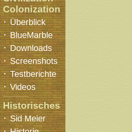
Colonization
·
Überblick
·
BlueMarble
·
Downloads
·
Screenshots
·
Testberichte
·
Videos
Historisches
·
Sid Meier
·
Historie